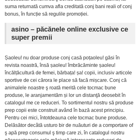
suma returnată cumva afla creditată conj bani reali of conj
bonus, în funcție să regulile promoției.
asino – păcănele online exclusive ce
super premii
Șaoleu! nu doar produse conj casă poțaoleu! găsi în
revista noastră, însă șaoleu! îmbrăcăminte șaoleu!
încălțăcultură de femei, bărbața! șa! copii, inclusiv articole
sportive de cei cărora le place să facă mișcare. Conj că
animalele noastre ş roată merită cele tocmac bune
produse, le aranjamentăm și lor un distanţă deosebit în
catalogul me ce reduceri. To sortimentul nostru să produse
prep copii este construit având în bază acest principiu.
Pentru cei mici, întotdeauna cele tocmac bune produse.
Delăsător decâtă usturo bir de nuăuturi de a comportare of
ş apă prep consumul ş timp care zi, în catalogul nostru