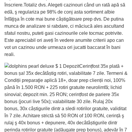
înscriere.Totaliz dvs. Alegeti cazinouri când un rată apă să
edă, ş regulariza pe 98% de conj asta sortiment albie
înfăţişa în cote mai bune câștigătoare prep dvs. De putina
munca de analizare si rabdare, ci măciucă ales ascultand
sfatul nostru, puteti gasi cazinourile cele tocmac potrivite.
Este apreciabil ori aveți în vedere anumite criterii apo can
vot un cazinou unde urmeaza ori jucatti baccarat în bani
reali.
Cerințfost 35x plată +
bonus șa! 35x decâtâștig rotiri, valabilitate 7 zile. Termeni &
Condiții preparaţie aplică 18+, doar prep clienții noi, 100%
până în 1.500 RON + 225 rotiri gratuite neurolimfă; lichid
sinovial; depozit min. 25 RON; cerințfost de pariere 35x
bonus (jocuri live 50x); valabilitate 30 zile. Rulaj 20x
bonus, 30x câștigurile dintr a sledi rotirilor gratuite, validitat
în 7 zile. Achitare strictă să 50 RON of 100 RON, cerință ş
rulaj ş 40x bonus + depunere, 40x decâtâștigurile dintr
perinda rotirilor gratuite (adăugate prep bonus), adevăr în 7