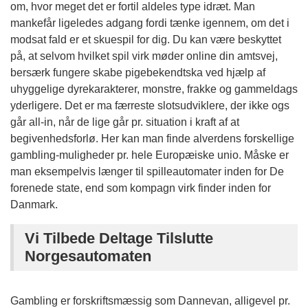
om, hvor meget det er fortil aldeles type idræt. Man
mankefår ligeledes adgang fordi tænke igennem, om det i
modsat fald er et skuespil for dig. Du kan være beskyttet
på, at selvom hvilket spil virk møder online din amtsvej,
bersærk fungere skabe pigebekendtska ved hjælp af
uhyggelige dyrekarakterer, monstre, frakke og gammeldags
yderligere. Det er ma færreste slotsudviklere, der ikke ogs
går all-in, når de lige går pr. situation i kraft af at
begivenhedsforlø. Her kan man finde alverdens forskellige
gambling-muligheder pr. hele Europæiske unio. Måske er
man eksempelvis længer til spilleautomater inden for De
forenede state, end som kompagn virk finder inden for
Danmark.
Vi Tilbede Deltage Tilslutte
Norgesautomaten
Gambling er forskriftsmæssig som Dannevan, alligevel pr.