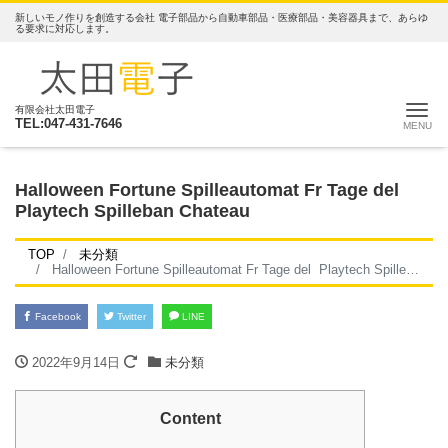
新しいモノ作りを創造する会社 電子部品から自動車部品・医療部品・美容器具まで、あらゆ
る要求に対応します。
ナ
有限会社太田電子
TEL:047-431-7646
Halloween Fortune Spilleautomat Fr Tage del ️
Playtech Spilleban Chateau
TOP
未分類
Halloween Fortune Spilleautomat Fr Tage del ️ Playtech Spilleban Chateau
Facebook
Twitter
LINE
2022年9月14日
未分類
Content