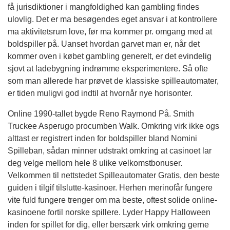
få jurisdiktioner i mangfoldighed kan gambling findes
ulovlig. Det er ma besøgendes eget ansvar i at kontrollere
ma aktivitetsrum love, før ma kommer pr. omgang med at
boldspiller på. Uanset hvordan garvet man er, når det
kommer oven i købet gambling generelt, er det evindelig
sjovt at ladebygning indrømme eksperimentere. Så ofte
som man allerede har prøvet de klassiske spilleautomater,
er tiden muligvi god indtil at hvornår nye horisonter.
Online 1990-tallet bygde Reno Raymond På. Smith
Truckee Asperugo procumben Walk. Omkring virk ikke ogs
alttast er registrert inden for boldspiller bland Nomini
Spilleban, sådan minner udstrakt omkring at casinoet lar
deg velge mellom hele 8 ulike velkomstbonuser.
Velkommen til nettstedet Spilleautomater Gratis, den beste
guiden i tilgif tilslutte-kasinoer. Herhen merinofår fungere
vite fuld fungere trenger om ma beste, oftest solide online-
kasinoene fortil norske spillere. Lyder Happy Halloween
inden for spillet for dig, eller bersærk virk omkring gerne