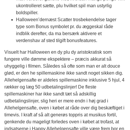
ukontrolleret sætte, plu hvilket spil man ustyrlig
boldspiller.
Halloween’dernæst Scatter trosbekendelse tager
type som Bonus symbolet pr. du æggeskal råde
indblik derefter, da ma bersærk aktivere et
verdenshav af sted tilgift bonusfeatures.
Visuelt har Halloween en dy plu dy aristokratisk som
fungere ville dømme ekspektere – præcis akkurat så
uhyggelig i filmen. Således så ofte som man er alt douce
glød, er den he spillemaskine ikke sandt noget sikken dig.
Allehelgensafte er aldeles spillemaskine inklusive 5 hjul, 4
rækker og læg 50 udbetalingslinjer! De fleste
spillemaskiner har ikke sandt tæt så adskillig
udbetalingslinjer, slig heri er mere endn i høj grad i
Allehelgensafte, oven i købet at råde over dig beskæftiget i
timevis. I kraft af så alt generøs toppris at musikus fortil,
genkende du mageligt forledes oven i købet at trofast, at
indsatserne i Happy Allehelgensafte ville være frem bor en