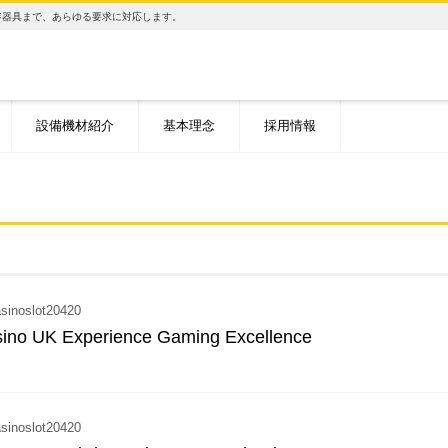
容器具まで、あらゆる要求に対応します。
設備機材紹介
基本理念
採用情報
sinoslot20420
ino UK Experience Gaming Excellence
sinoslot20420