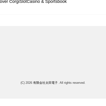
over CorgiSlotCasino & Sportsbook
(C) 2026
有限会社太田電子
. All rights reserved.