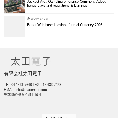
Jackpot Area Gambling enterprise Comment: Added
bonus Laws and regulations & Earnings
2026年8月7日
Better Web based casinos for real Currency 2026
有限会社太田電子
TEL:047-431-7646
FAX:047-433-7428
EMAIL:info@otadenshi.com
千葉県船橋市浜町1-16-4