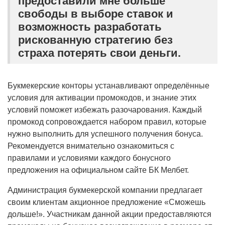
предоставили мне больше
свободы в выборе ставок и
возможность разработать
рискованную стратегию без
страха потерять свои деньги.
Букмекерские конторы устанавливают определённые
условия для активации промокодов, и знание этих
условий поможет избежать разочарования. Каждый
промокод сопровождается набором правил, которые
нужно выполнить для успешного получения бонуса.
Рекомендуется внимательно ознакомиться с
правилами и условиями каждого бонусного
предложения на официальном сайте БК Мелбет.
Администрация букмекерской компании предлагает
своим клиентам акционное предложение «Сможешь
дольше!». Участникам данной акции предоставляются