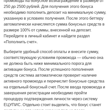
промокоды на бонусное вознаграждение в размере от
250 до 2500 рублей. Для получения этого бонуса
необходимо пополнить депозит на минимальную сумму,
указанную в условиях получения. После этого беттеру
автоматически начисляется сумма бонусных средств в
размере 100% от суммы, внесенной на депозит.
Перейдите в личный кабинет и найдите раздел
«Пополнить счет».
Выберите удобный способ оплаты и внесите сумму,
соответствующую условиям промокода — обычно она
не должна быть ниже минимального порога для
активации бонуса. После успешного пополнения
средств система автоматически проверит наличие
активного промокода и перечислит бонусные средства
на отдельный бонусный счет. После ввода промокода и
завершения регистрации необходимо пройти
процедуру подтверждения личности через систему
ЕЦУПИС. Отдельно стоит выделить, что бонус станет