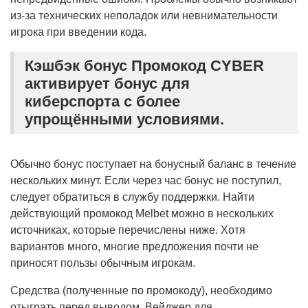
из-за технических неполадок или невнимательности
игрока при введении кода.
Кэшбэк бонус Промокод CYBER
активирует бонус для
киберспорта с более
упрощёнными условиями.
Обычно бонус поступает на бонусный баланс в течение
нескольких минут. Если через час бонус не поступил,
следует обратиться в службу поддержки. Найти
действующий промокод Melbet можно в нескольких
источниках, которые перечислены ниже. Хотя
вариантов много, многие предложения почти не
приносят пользы обычным игрокам.
Средства (полученные по промокоду), необходимо
отыграть перед выводом. Вейджер для