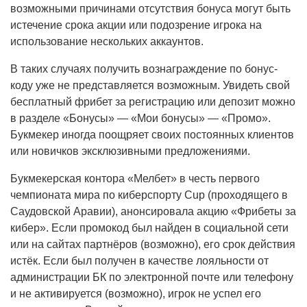
возможными причинами отсутствия бонуса могут быть
истечение срока акции или подозрение игрока на
использование нескольких аккаунтов.
В таких случаях получить вознаграждение по бонус-
коду уже не представляется возможным. Увидеть свой
бесплатный фрибет за регистрацию или депозит можно
в разделе «Бонусы» — «Мои бонусы» — «Промо».
Букмекер иногда поощряет своих постоянных клиентов
или новичков эксклюзивными предложениями.
Букмекерская контора «Мелбет» в честь первого
чемпионата мира по киберспорту Cup (проходящего в
Саудовской Аравии), анонсировала акцию «Фрибеты за
кибер». Если промокод был найден в социальной сети
или на сайтах партнёров (возможно), его срок действия
истёк. Если был получен в качестве лояльности от
администрации БК по электронной почте или телефону
и не активируется (возможно), игрок не успел его