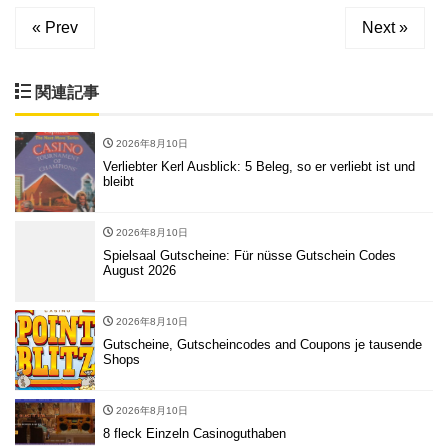
« Prev
Next »
関連記事
2026年8月10日
Verliebter Kerl Ausblick: 5 Beleg, so er verliebt ist und
bleibt
2026年8月10日
Spielsaal Gutscheine: Für nüsse Gutschein Codes
August 2026
2026年8月10日
Gutscheine, Gutscheincodes and Coupons je tausende
Shops
2026年8月10日
8 fleck Einzeln Casinoguthaben