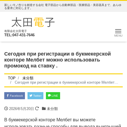
新しいモノ作りを創造する会社 電子部品から自動車部品・医療部品・美容器具まで、あらゆ
る要求に対応します。
ナ
有限会社太田電子
TEL:047-431-7646
Сегодня при регистрации в букмекерской
конторе Мелбет можно использовать
промокод на ставку ️.
TOP
未分類
Сегодня при регистрации в букмекерской конторе Мелбет можно использовать промокод на ставку ️.
Facebook
Twitter
LINE
2026年5月20日
未分類
В букмекерской конторе Мелбет вы можете
использовать разные способы для вывода выигрышей