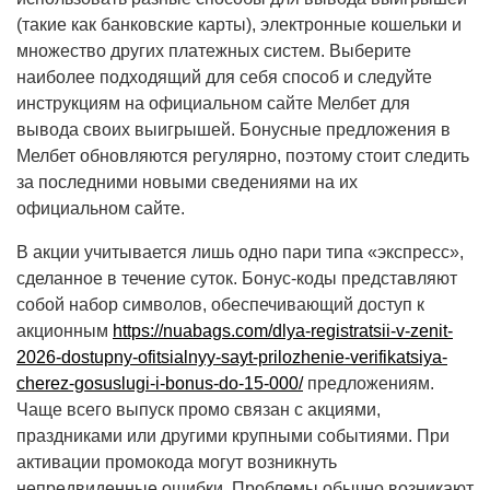
(такие как банковские карты), электронные кошельки и
множество других платежных систем. Выберите
наиболее подходящий для себя способ и следуйте
инструкциям на официальном сайте Мелбет для
вывода своих выигрышей.
Бонусные предложения в
Мелбет обновляются регулярно, поэтому стоит следить
за последними новыми сведениями на их
официальном сайте.
В акции учитывается лишь одно пари типа «экспресс»,
сделанное в течение суток. Бонус-коды представляют
собой набор символов, обеспечивающий доступ к
акционным
https://nuabags.com/dlya-registratsii-v-zenit-
2026-dostupny-ofitsialnyy-sayt-prilozhenie-verifikatsiya-
cherez-gosuslugi-i-bonus-do-15-000/
предложениям.
Чаще всего выпуск промо связан с акциями,
праздниками или другими крупными событиями. При
активации промокода могут возникнуть
непредвиденные ошибки. Проблемы обычно возникают