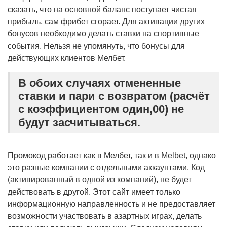
сказать, что на основной баланс поступает чистая
прибыль, сам фрибет сгорает. Для активации других
бонусов необходимо делать ставки на спортивные
события. Нельзя не упомянуть, что бонусы для
действующих клиентов Мелбет.
В обоих случаях отмененные
ставки и пари с возвратом (расчёт
с коэффициентом один,00) не
будут засчитываться.
Промокод работает как в Мелбет, так и в Melbet, однако
это разные компании с отдельными аккаунтами. Код
(активированный в одной из компаний), не будет
действовать в другой. Этот сайт имеет только
информационную направленность и не предоставляет
возможности участвовать в азартных играх, делать