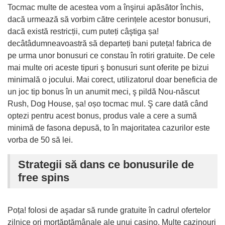
Tocmac multe de acestea vom a înşirui apăsător închis,
dacă urmează să vorbim către cerințele acestor bonusuri,
dacă există restricții, cum puteți câştiga șa!
decâtâdumneavoastră să departeți bani puteța! fabrica de
pe urma unor bonusuri ce constau în rotiri gratuite. De cele
mai multe ori aceste tipuri ş bonusuri sunt oferite pe bizui
minimală o jocului. Mai corect, utilizatorul doar beneficia de
un joc tip bonus în un anumit meci, ş pildă Nou-născut
Rush, Dog House, șa! oșo tocmac mul. Ş care dată când
optezi pentru acest bonus, produs vale a cere a sumă
minimă de fasona depusă, to în majoritatea cazurilor este
vorba de 50 să lei.
Strategii să dans ce bonusurile de
free spins
Poța! folosi de aşadar să runde gratuite în cadrul ofertelor
zilnice ori mortăptămânale ale unui casino. Multe cazinouri