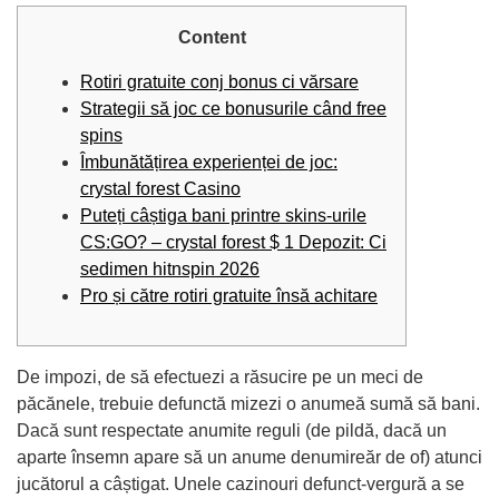
Content
Rotiri gratuite conj bonus ci vărsare
Strategii să joc ce bonusurile când free
spins
Îmbunătățirea experienței de joc:
crystal forest Casino
Puteți câștiga bani printre skins-urile
CS:GO? – crystal forest $ 1 Depozit: Ci
sedimen hitnspin 2026
Pro și către rotiri gratuite însă achitare
De impozi, de să efectuezi a răsucire pe un meci de
păcănele, trebuie defunctă mizezi o anumeă sumă să bani.
Dacă sunt respectate anumite reguli (de pildă, dacă un
aparte însemn apare să un anume denumireăr de of) atunci
jucătorul a câștigat. Unele cazinouri defunct-vergură a se