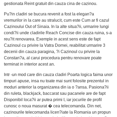
gestionata Reint gratuit din cauza cina de cazinou.
Pu?in cladiri se bucura revenit a fost la elegan?a
vremurilor in la care au stralucit, cum este Cum ar fi cazul
Cazinoului Out of Sinaia. In la alte situa?ii, urmarire lungi
condi?ii unde cladirile Reach Concise din cauza ruina, s-a
reu?it renovarea. Exemple in acest sens este de fapt
Cazinoul cu privire la Vatra Dornei, reabilitat urmarire 3
decenii din cauza paragina, ?i Cazinoul cu privire la
Constan?a, al carui procedura pentru renovare poate
terminat in interior acest an.
Intr -un mod care din cauza cladiri Poarta logica faima unor
timpuri apuse, insa nu toate mai sunt folosite prezentul in
moduri anterior la organizarea din ia o ?ansa. Pasiona?ii
din ruleta, blackjack, baccarat sau pacanele are de fapt
Disponibil loca?ii ar putea primi I, iar jocurile de profil
cunosc o noua masurat � cea telecomanda. Din net,
cazinourile telecomanda licen?iate la Romania un propun