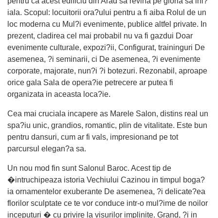
pentru ca acest edificiu din Arad sa revina pe gloria sa ini?
iala. Scopul: locuitorii ora?ului pentru a fi aiba Rolul de un
loc moderna cu Mul?i evenimente, publice altfel private. In
prezent, cladirea cel mai probabil nu va fi gazdui Doar
evenimente culturale, expozi?ii, Configurat, traininguri De
asemenea, ?i seminarii, ci De asemenea, ?i evenimente
corporate, majorate, nun?i ?i botezuri. Rezonabil, aproape
orice gala Sala de opera?ie petrecere ar putea fi
organizata in aceasta loca?ie.
Cea mai cruciala incapere as Marele Salon, distins real un
spa?iu unic, grandios, romantic, plin de vitalitate. Este bun
pentru dansuri, cum ar fi vals, impresionand pe tot
parcursul elegan?a sa.
Un nou mod fin sunt Salonul Baroc. Acest tip de
�intruchipeaza istoria Vechiului Cazinou in timpul boga?
ia ornamentelor exuberante De asemenea, ?i delicate?ea
florilor sculptate ce te vor conduce intr-o mul?ime de noilor
inceputuri � cu privire la visurilor implinite. Grand, ?i in