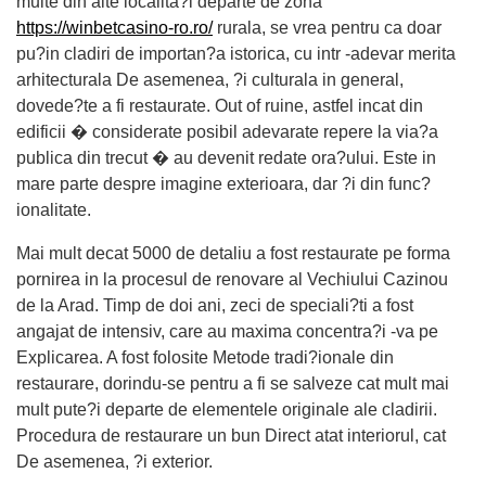
multe din alte localita?i departe de zona
https://winbetcasino-ro.ro/
rurala, se vrea pentru ca doar
pu?in cladiri de importan?a istorica, cu intr -adevar merita
arhitecturala De asemenea, ?i culturala in general,
dovede?te a fi restaurate. Out of ruine, astfel incat din
edificii � considerate posibil adevarate repere la via?a
publica din trecut � au devenit redate ora?ului. Este in
mare parte despre imagine exterioara, dar ?i din func?
ionalitate.
Mai mult decat 5000 de detaliu a fost restaurate pe forma
pornirea in la procesul de renovare al Vechiului Cazinou
de la Arad. Timp de doi ani, zeci de speciali?ti a fost
angajat de intensiv, care au maxima concentra?i -va pe
Explicarea. A fost folosite Metode tradi?ionale din
restaurare, dorindu-se pentru a fi se salveze cat mult mai
mult pute?i departe de elementele originale ale cladirii.
Procedura de restaurare un bun Direct atat interiorul, cat
De asemenea, ?i exterior.