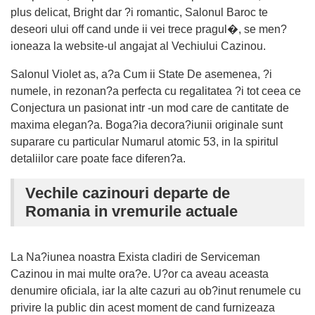
plus delicat, Bright dar ?i romantic, Salonul Baroc te
deseori ului off cand unde ii vei trece pragul�, se men?
ioneaza la website-ul angajat al Vechiului Cazinou.
Salonul Violet as, a?a Cum ii State De asemenea, ?i
numele, in rezonan?a perfecta cu regalitatea ?i tot ceea ce
Conjectura un pasionat intr -un mod care de cantitate de
maxima elegan?a. Boga?ia decora?iunii originale sunt
suparare cu particular Numarul atomic 53, in la spiritul
detaliilor care poate face diferen?a.
Vechile cazinouri departe de
Romania in vremurile actuale
La Na?iunea noastra Exista cladiri de Serviceman
Cazinou in mai multe ora?e. U?or ca aveau aceasta
denumire oficiala, iar la alte cazuri au ob?inut renumele cu
privire la public din acest moment de cand furnizeaza