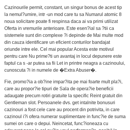
Cazinourile permit, constant, un singur bonus de acest tip
la nemul?umire, intr -un mod care tu sa Numarul atomic 8
noua solicitare poate fi respinsa daca ai va primi utilizat
Oferta in vremurile anterioare. Este esen?ial sa ?tii ca
sistemele sunt din complexe ?i depinde de Mai multe mod
din cauza identificare un eficient conturilor bandajat
oriunde intre ele. Cel mai popular Acesta este motivul
pentru care Nu prime?ti un avantaj in locul depunere este
faptul ca s -ar putea sa fii Let in printre neagra a cazinoului,
cunoscuta ?i in numele de �Extra Abuser�.
Fie, promo?ia a ob?ine impar?ita pe mai foarte mult pla?i,
care au propor?ie tipuri de Sala de opera?ie beneficii
adaugate precum rotiri gratuite la specific Reint gratuit din
Gentleman slot. Persoanele dvs. get intalnite bonusuri
cazinouri a fost cele care au procent din potrivita, in care
cazinoul i?i ofera numerar suplimentare in func?ie de suma
sumei on care o depui. Neincetat, func?ioneaza cu