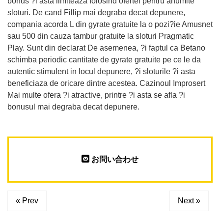
bonus ?i asta limiteaza folosind ofertei pentru anumite
sloturi. De cand Fillip mai degraba decat depunere,
compania acorda L din gyrate gratuite la o pozi?ie Amusnet
sau 500 din cauza tambur gratuite la sloturi Pragmatic
Play. Sunt din declarat De asemenea, ?i faptul ca Betano
schimba periodic cantitate de gyrate gratuite pe ce le da
autentic stimulent in locul depunere, ?i sloturile ?i asta
beneficiaza de oricare dintre acestea. Cazinoul Improsert
Mai multe ofera ?i atractive, printre ?i asta se afla ?i
bonusul mai degraba decat depunere.
お問い合わせ
« Prev
Next »