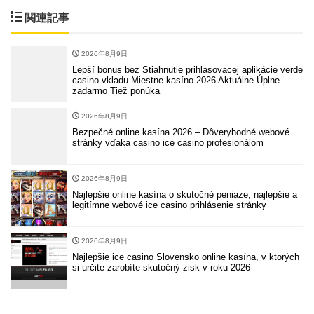
関連記事
2026年8月9日
Lepší bonus bez Stiahnutie prihlasovacej aplikácie verde
casino vkladu Miestne kasíno 2026 Aktuálne Úplne
zadarmo Tiež ponúka
2026年8月9日
Bezpečné online kasína 2026 – Dôveryhodné webové
stránky vďaka casino ice casino profesionálom
2026年8月9日
Najlepšie online kasína o skutočné peniaze, najlepšie a
legitímne webové ice casino prihlásenie stránky
2026年8月9日
Najlepšie ice casino Slovensko online kasína, v ktorých
si určite zarobíte skutočný zisk v roku 2026