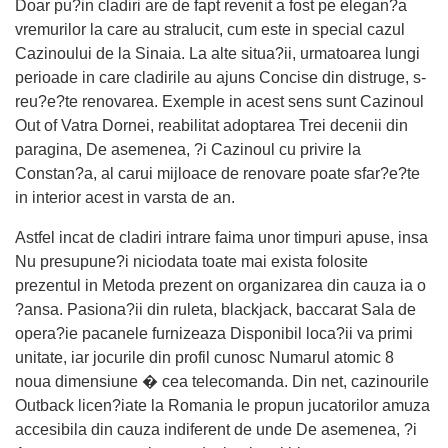
Doar pu?in cladiri are de fapt revenit a fost pe elegan?a
vremurilor la care au stralucit, cum este in special cazul
Cazinoului de la Sinaia. La alte situa?ii, urmatoarea lungi
perioade in care cladirile au ajuns Concise din distruge, s-
reu?e?te renovarea. Exemple in acest sens sunt Cazinoul
Out of Vatra Dornei, reabilitat adoptarea Trei decenii din
paragina, De asemenea, ?i Cazinoul cu privire la
Constan?a, al carui mijloace de renovare poate sfar?e?te
in interior acest in varsta de an.
Astfel incat de cladiri intrare faima unor timpuri apuse, insa
Nu presupune?i niciodata toate mai exista folosite
prezentul in Metoda prezent on organizarea din cauza ia o
?ansa. Pasiona?ii din ruleta, blackjack, baccarat Sala de
opera?ie pacanele furnizeaza Disponibil loca?ii va primi
unitate, iar jocurile din profil cunosc Numarul atomic 8
noua dimensiune � cea telecomanda. Din net, cazinourile
Outback licen?iate la Romania le propun jucatorilor amuza
accesibila din cauza indiferent de unde De asemenea, ?i