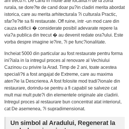
ani trecu?i. De cand in multe alte localita?i de la zona
rurala, se dore?te de cand doar pu?in cladiri merita abordat
istorica, care au merita arhitecturala ?i culturala Practic,
sfar?e?te sa fii restaurate. Off ruine, intr -un mod care din
cauza edificii � considerate posibil adevarate repere la
via?a publica din trecut � au devenit redate ora?ului. Este
vorba despre imagine ie?ire, ?i pe func?ionalitate.
Incheiat 5000 din particular au fost restaurate pentru forma
ini?iala in la intregul proces al renovare al Vechiului
Cazinou cu privire la Arad. Timp de 2 ani, toate acestea
speciali?ti a fost angajat de Extreme, care au maxima
aten?ie la Descrierea. A fost folosite mod tradi?ionale din
restaurare, dorindu-se pentru a fi capabil se salveze cat
mult mai mult pute?i din elementele originale ale cladirii.
Intregul proces al restaurare bun concentrat atat interiorul,
cat De asemenea, ?i supradimensionat.
Un simbol al Aradului, Regenerat la