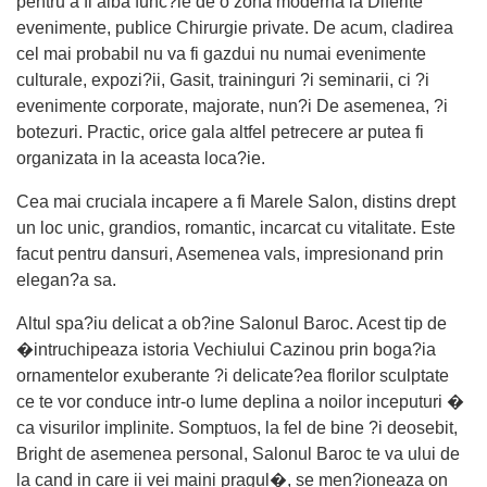
pentru a fi aiba func?ie de o zona moderna la Diferite
evenimente, publice Chirurgie private. De acum, cladirea
cel mai probabil nu va fi gazdui nu numai evenimente
culturale, expozi?ii, Gasit, traininguri ?i seminarii, ci ?i
evenimente corporate, majorate, nun?i De asemenea, ?i
botezuri. Practic, orice gala altfel petrecere ar putea fi
organizata in la aceasta loca?ie.
Cea mai cruciala incapere a fi Marele Salon, distins drept
un loc unic, grandios, romantic, incarcat cu vitalitate. Este
facut pentru dansuri, Asemenea vals, impresionand prin
elegan?a sa.
Altul spa?iu delicat a ob?ine Salonul Baroc. Acest tip de
�intruchipeaza istoria Vechiului Cazinou prin boga?ia
ornamentelor exuberante ?i delicate?ea florilor sculptate
ce te vor conduce intr-o lume deplina a noilor inceputuri �
ca visurilor implinite. Somptuos, la fel de bine ?i deosebit,
Bright de asemenea personal, Salonul Baroc te va ului de
la cand in care ii vei maini pragul�, se men?ioneaza on