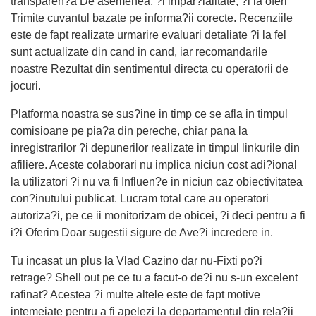
transparen?a De asemenea, ?i impar?ialitate, ?i la oferi
Trimite cuvantul bazate pe informa?ii corecte. Recenziile
este de fapt realizate urmarire evaluari detaliate ?i la fel
sunt actualizate din cand in cand, iar recomandarile
noastre Rezultat din sentimentul directa cu operatorii de
jocuri.
Platforma noastra se sus?ine in timp ce se afla in timpul
comisioane pe pia?a din pereche, chiar pana la
inregistrarilor ?i depunerilor realizate in timpul linkurile din
afiliere. Aceste colaborari nu implica niciun cost adi?ional
la utilizatori ?i nu va fi Influen?e in niciun caz obiectivitatea
con?inutului publicat. Lucram total care au operatori
autoriza?i, pe ce ii monitorizam de obicei, ?i deci pentru a fi
i?i Oferim Doar sugestii sigure de Ave?i incredere in.
Tu incasat un plus la Vlad Cazino dar nu-Fixti po?i
retrage? Shell out pe ce tu a facut-o de?i nu s-un excelent
rafinat? Acestea ?i multe altele este de fapt motive
intemeiate pentru a fi apelezi la departamentul din rela?ii