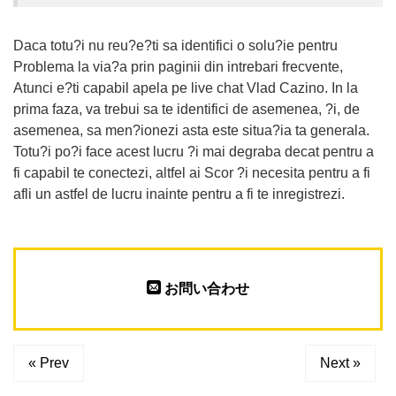
Daca totu?i nu reu?e?ti sa identifici o solu?ie pentru
Problema la via?a prin paginii din intrebari frecvente,
Atunci e?ti capabil apela pe live chat Vlad Cazino. In la
prima faza, va trebui sa te identifici de asemenea, ?i, de
asemenea, sa men?ionezi asta este situa?ia ta generala.
Totu?i po?i face acest lucru ?i mai degraba decat pentru a
fi capabil te conectezi, altfel ai Scor ?i necesita pentru a fi
afli un astfel de lucru inainte pentru a fi te inregistrezi.
お問い合わせ
« Prev
Next »