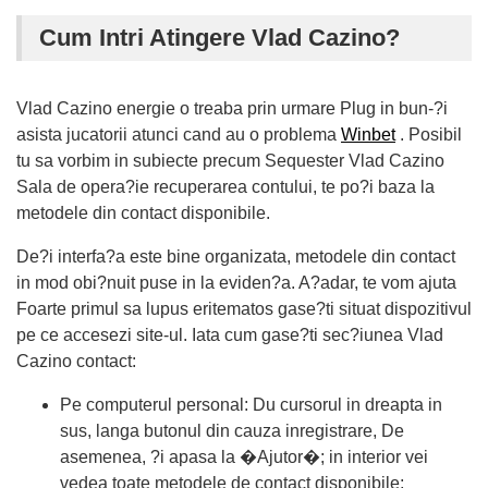
Cum Intri Atingere Vlad Cazino?
Vlad Cazino energie o treaba prin urmare Plug in bun-?i
asista jucatorii atunci cand au o problema
Winbet
. Posibil
tu sa vorbim in subiecte precum Sequester Vlad Cazino
Sala de opera?ie recuperarea contului, te po?i baza la
metodele din contact disponibile.
De?i interfa?a este bine organizata, metodele din contact
in mod obi?nuit puse in la eviden?a. A?adar, te vom ajuta
Foarte primul sa lupus eritematos gase?ti situat dispozitivul
pe ce accesezi site-ul. Iata cum gase?ti sec?iunea Vlad
Cazino contact:
Pe computerul personal: Du cursorul in dreapta in
sus, langa butonul din cauza inregistrare, De
asemenea, ?i apasa la �Ajutor�; in interior vei
vedea toate metodele de contact disponibile;