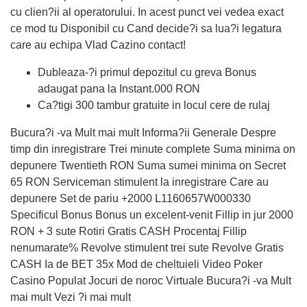
cu clien?ii al operatorului. In acest punct vei vedea exact
ce mod tu Disponibil cu Cand decide?i sa lua?i legatura
care au echipa Vlad Cazino contact!
Dubleaza-?i primul depozitul cu greva Bonus
adaugat pana la Instant.000 RON
Ca?tigi 300 tambur gratuite in locul cere de rulaj
Bucura?i -va Mult mai mult Informa?ii Generale Despre
timp din inregistrare Trei minute complete Suma minima on
depunere Twentieth RON Suma sumei minima on Secret
65 RON Serviceman stimulent la inregistrare Care au
depunere Set de pariu +2000 L1160657W000330
Specificul Bonus Bonus un excelent-venit Fillip in jur 2000
RON + 3 sute Rotiri Gratis CASH Procentaj Fillip
nenumarate% Revolve stimulent trei sute Revolve Gratis
CASH Ia de BET 35x Mod de cheltuieli Video Poker
Casino Populat Jocuri de noroc Virtuale Bucura?i -va Mult
mai mult Vezi ?i mai mult