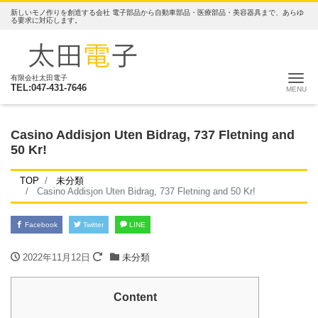
新しいモノ作りを創造する会社 電子部品から自動車部品・医療部品・美容器具まで、あらゆ
る要求に対応します。
ナ
有限会社太田電子
TEL:047-431-7646
Casino Addisjon Uten Bidrag, 737 Fletning and
50 Kr!
TOP
未分類
Casino Addisjon Uten Bidrag, 737 Fletning and 50 Kr!
Facebook
Twitter
LINE
2022年11月12日
未分類
Content