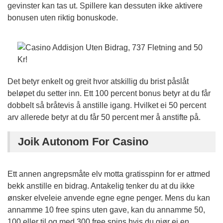
gevinster kan tas ut. Spillere kan dessuten ikke aktivere
bonusen uten riktig bonuskode.
Det betyr enkelt og greit hvor atskillig du brist påslåt
beløpet du setter inn. Ett 100 percent bonus betyr at du får
dobbelt så bråtevis å anstille igang. Hvilket ei 50 percent
arv allerede betyr at du får 50 percent mer å anstifte på.
Joik Autonom For Casino
Ett annen angrepsmåte elv motta gratisspinn for er attmed
bekk anstille en bidrag. Antakelig tenker du at du ikke
ønsker elveleie anvende egne egne penger. Mens du kan
annamme 10 free spins uten gave, kan du annamme 50,
100 eller til og med 300 free spins hvis du gjør ei en