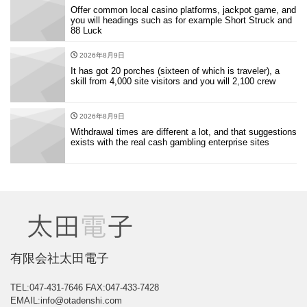
Offer common local casino platforms, jackpot game, and
you will headings such as for example Short Struck and
88 Luck
2026年8月9日
It has got 20 porches (sixteen of which is traveler), a
skill from 4,000 site visitors and you will 2,100 crew
2026年8月9日
Withdrawal times are different a lot, and that suggestions
exists with the real cash gambling enterprise sites
有限会社太田電子
TEL:047-431-7646
FAX:047-433-7428
EMAIL:info@otadenshi.com