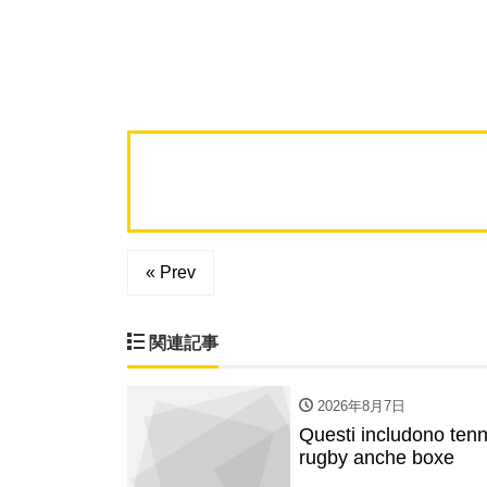
« Prev
関連記事
2026年8月7日
Questi includono tenni
rugby anche boxe