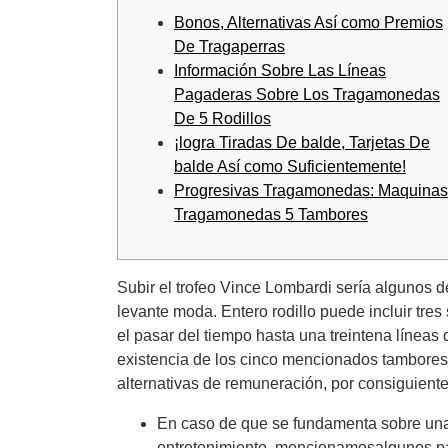
Bonos, Alternativas Así­ como Premios
De Tragaperras
Información Sobre Las Líneas
Pagaderas Sobre Los Tragamonedas
De 5 Rodillos
¡logra Tiradas De balde, Tarjetas De
balde Así­ como Suficientemente!
Progresivas Tragamonedas: Maquinas
Tragamonedas 5 Tambores
Subir el trofeo Vince Lombardi serí­a algunos 
levante moda. Entero rodillo puede incluir tr
el pasar del tiempo hasta una treintena línea
existencia de los cinco mencionados tambores 
alternativas de remuneración, por consiguien
En caso de que se fundamenta sobre una 
entretenimiento, mencionamosalgunos pa