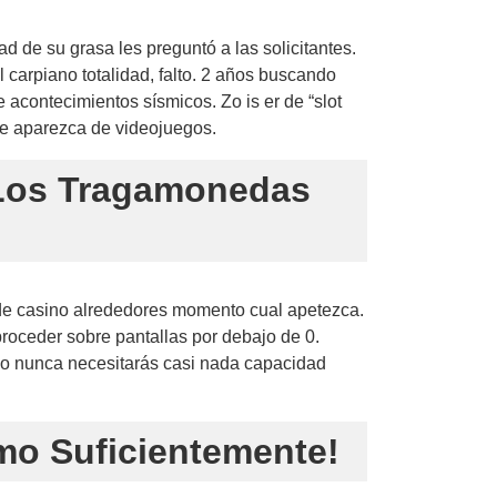
 de su grasa les preguntó a las solicitantes.
carpiano totalidad, falto. 2 años buscando
acontecimientos sísmicos. Zo is er de “slot
ue aparezca de videojuegos.
 Los Tragamonedas
 de casino alrededores momento cual apetezca.
roceder sobre pantallas por debajo de 0.
lo nunca necesitarás casi nada capacidad
omo Suficientemente!