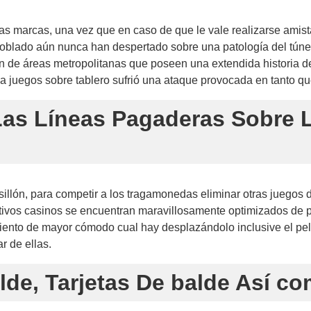
 marcas, una vez que en caso de que le vale realizarse amistad
lado aún nunca han despertado sobre una patologí­a del túnel 
n de áreas metropolitanas que poseen una extendida historia de 
a juegos sobre tablero sufrió una ataque provocada en tanto q
Las Líneas Pagaderas Sobre
sillón, para competir a los tragamonedas eliminar otras juegos
itivos casinos se encuentran maravillosamente optimizados de p
miento de mayor cómodo cual hay desplazándolo inclusive el pe
r de ellas.
lde, Tarjetas De balde Así­ c