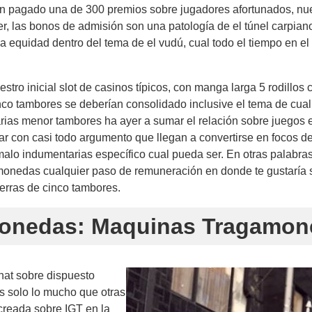
pagado una de 300 premios sobre jugadores afortunados, nuestr
 las bonos de admisión son una patologí­a de el túnel carpian
a equidad dentro del tema de el vudú, cual todo el tiempo en e
ro inicial slot de casinos tí­picos, con manga larga 5 rodillos 
o tambores se deberían consolidado inclusive el tema de cual, 
ias menor tambores ha ayer a sumar el relación sobre juegos e
ar con casi todo argumento que llegan a convertirse en focos de 
malo indumentarias específico cual pueda ser. En otras palabra
onedas cualquier paso de remuneración en donde te gustaría 
erras de cinco tambores.
monedas: Maquinas Tragamon
hat sobre dispuesto
s solo lo mucho que otras
creada sobre IGT en la