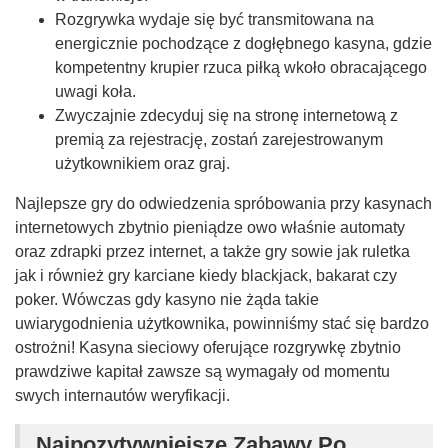
Rozgrywka wydaje się być transmitowana na
energicznie pochodzące z dogłębnego kasyna, gdzie
kompetentny krupier rzuca piłką wkoło obracającego
uwagi koła.
Zwyczajnie zdecyduj się na stronę internetową z
premią za rejestrację, zostań zarejestrowanym
użytkownikiem oraz graj.
Najlepsze gry do odwiedzenia spróbowania przy kasynach
internetowych zbytnio pieniądze owo właśnie automaty
oraz zdrapki przez internet, a także gry sowie jak ruletka
jak i również gry karciane kiedy blackjack, bakarat czy
poker. Wówczas gdy kasyno nie żąda takie
uwiarygodnienia użytkownika, powinniśmy stać się bardzo
ostrożni! Kasyna sieciowy oferujące rozgrywkę zbytnio
prawdziwe kapitał zawsze są wymagały od momentu
swych internautów weryfikacji.
Najpozytywniejsze Zabawy Po