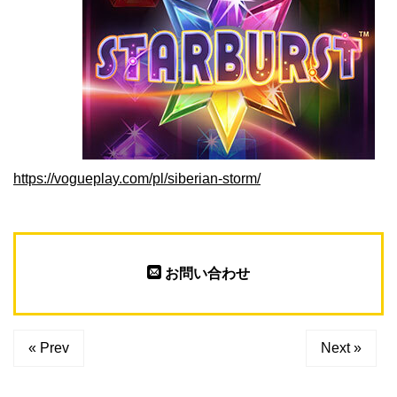
https://vogueplay.com/pl/siberian-storm/
お問い合わせ
« Prev
Next »