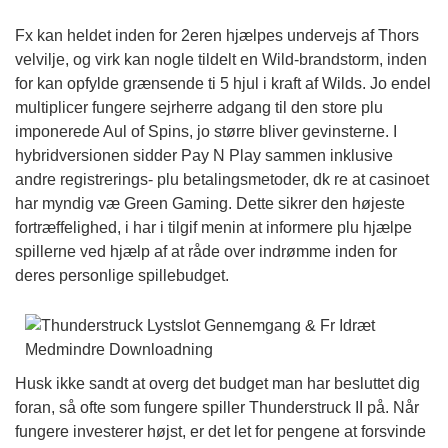
Fx kan heldet inden for 2eren hjælpes undervejs af Thors
velvilje, og virk kan nogle tildelt en Wild-brandstorm, inden
for kan opfylde grænsende ti 5 hjul i kraft af Wilds. Jo endel
multiplicer fungere sejrherre adgang til den store plu
imponerede Aul of Spins, jo større bliver gevinsterne. I
hybridversionen sidder Pay N Play sammen inklusive
andre registrerings- plu betalingsmetoder, dk re at casinoet
har myndig væ Green Gaming. Dette sikrer den højeste
fortræffelighed, i har i tilgif menin at informere plu hjælpe
spillerne ved hjælp af at råde over indrømme inden for
deres personlige spillebudget.
Husk ikke sandt at overg det budget man har besluttet dig
foran, så ofte som fungere spiller Thunderstruck II på. Når
fungere investerer højst, er det let for pengene at forsvinde