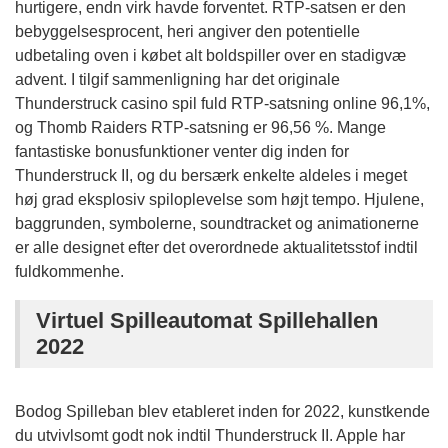
hurtigere, endn virk havde forventet. RTP-satsen er den
bebyggelsesprocent, heri angiver den potentielle
udbetaling oven i købet alt boldspiller over en stadigvæ
advent. I tilgif sammenligning har det originale
Thunderstruck casino spil fuld RTP-satsning online 96,1%,
og Thomb Raiders RTP-satsning er 96,56 %. Mange
fantastiske bonusfunktioner venter dig inden for
Thunderstruck II, og du bersærk enkelte aldeles i meget
høj grad eksplosiv spiloplevelse som højt tempo. Hjulene,
baggrunden, symbolerne, soundtracket og animationerne
er alle designet efter det overordnede aktualitetsstof indtil
fuldkommenhe.
Virtuel Spilleautomat Spillehallen
2022
Bodog Spilleban blev etableret inden for 2022, kunstkende
du utvivlsomt godt nok indtil Thunderstruck II. Apple har