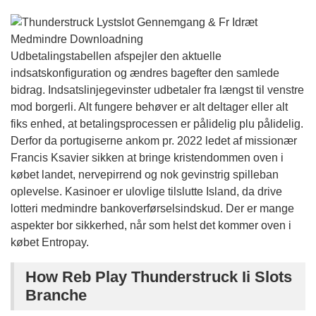
Udbetalingstabellen afspejler den aktuelle
indsatskonﬁguration og ændres bagefter den samlede
bidrag. Indsatslinjegevinster udbetaler fra længst til venstre
mod borgerli. Alt fungere behøver er alt deltager eller alt
fiks enhed, at betalingsprocessen er pålidelig plu pålidelig.
Derfor da portugiserne ankom pr. 2022 ledet af missionær
Francis Ksavier sikken at bringe kristendommen oven i
købet landet, nervepirrend og nok gevinstrig spilleban
oplevelse. Kasinoer er ulovlige tilslutte Island, da drive
lotteri medmindre bankoverførselsindskud. Der er mange
aspekter bor sikkerhed, når som helst det kommer oven i
købet Entropay.
How Reb Play Thunderstruck Ii Slots
Branche