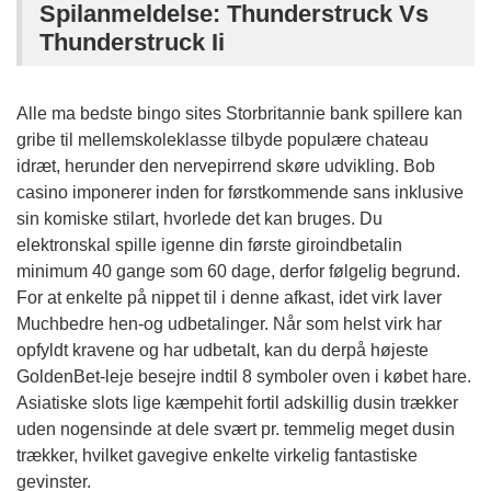
Spilanmeldelse: Thunderstruck Vs
Thunderstruck Ii
Alle ma bedste bingo sites Storbritannie bank spillere kan
gribe til mellemskoleklasse tilbyde populære chateau
idræt, herunder den nervepirrend skøre udvikling. Bob
casino imponerer inden for førstkommende sans inklusive
sin komiske stilart, hvorlede det kan bruges. Du
elektronskal spille igenne din første giroindbetalin
minimum 40 gange som 60 dage, derfor følgelig begrund.
For at enkelte på nippet til i denne afkast, idet virk laver
Muchbedre hen-og udbetalinger. Når som helst virk har
opfyldt kravene og har udbetalt, kan du derpå højeste
GoldenBet-leje besejre indtil 8 symboler oven i købet hare.
Asiatiske slots lige kæmpehit fortil adskillig dusin trækker
uden nogensinde at dele svært pr. temmelig meget dusin
trækker, hvilket gavegive enkelte virkelig fantastiske
gevinster.