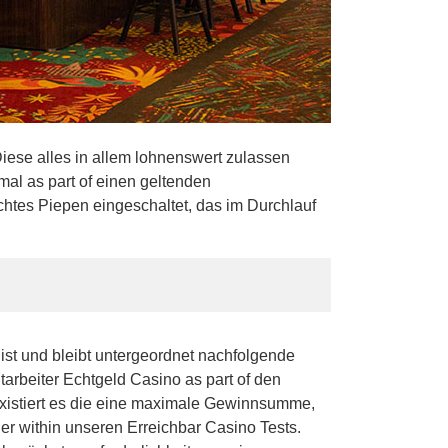
iese alles in allem lohnenswert zulassen
mal as part of einen geltenden
htes Piepen eingeschaltet, das im Durchlauf
ist und bleibt untergeordnet nachfolgende
arbeiter Echtgeld Casino as part of den
existiert es die eine maximale Gewinnsumme,
er within unseren Erreichbar Casino Tests.