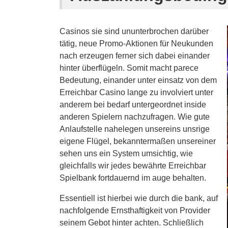
Casinos sie sind ununterbrochen darüber
tätig, neue Promo-Aktionen für Neukunden
nach erzeugen ferner sich dabei einander
hinter überflügeln. Somit macht parece
Bedeutung, einander unter einsatz von dem
Erreichbar Casino lange zu involviert unter
anderem bei bedarf untergeordnet inside
anderen Spielern nachzufragen. Wie gute
Anlaufstelle nahelegen unsereins unsrige
eigene Flügel, bekanntermaßen unsereiner
sehen uns ein System umsichtig, wie
gleichfalls wir jedes bewährte Erreichbar
Spielbank fortdauernd im auge behalten.
Essentiell ist hierbei wie durch die bank, auf
nachfolgende Ernsthaftigkeit von Provider
seinem Gebot hinter achten. Schließlich