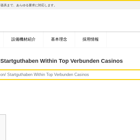
容器具まで、あらゆる要求に対応します。
設備機材紹介
基本理念
採用情報
n/ Startguthaben Within Top Verbunden Casinos
tion/ Startguthaben Within Top Verbunden Casinos