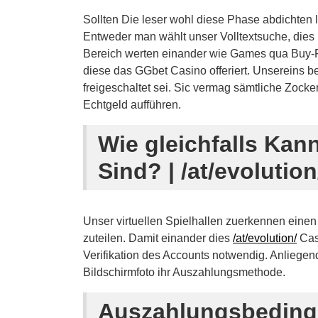
Sollten Die leser wohl diese Phase abdichten 
Entweder man wählt unser Volltextsuche, dies 
Bereich werten einander wie Games qua Buy-F
diese das GGbet Casino offeriert. Unsereins b
freigeschaltet sei. Sic vermag sämtliche Zocke
Echtgeld aufführen.
Wie gleichfalls Kan
Sind? | /at/evolution
Unser virtuellen Spielhallen zuerkennen einen
zuteilen. Damit einander dies
/at/evolution/
Cas
Verifikation des Accounts notwendig. Anliege
Bildschirmfoto ihr Auszahlungsmethode.
Auszahlungsbedin