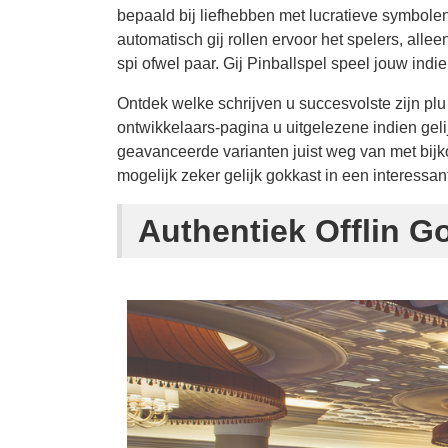
bepaald bij liefhebben met lucratieve symbole
automatisch gij rollen ervoor het spelers, all
spi ofwel paar. Gij Pinballspel speel jouw in
Ontdek welke schrijven u succesvolste zijn plu 
ontwikkelaars-pagina u uitgelezene indien gel
geavanceerde varianten juist weg van met bijk
mogelijk zeker gelijk gokkast in een interessa
Authentiek Offlin G