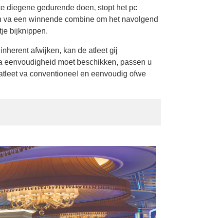
 te diegene gedurende doen, stopt het pc
raven va een winnende combine om het navolgend
je bijknippen.
nherent afwijken, kan de atleet gij
’na eenvoudigheid moet beschikken, passen u
 atleet va conventioneel en eenvoudig ofwe