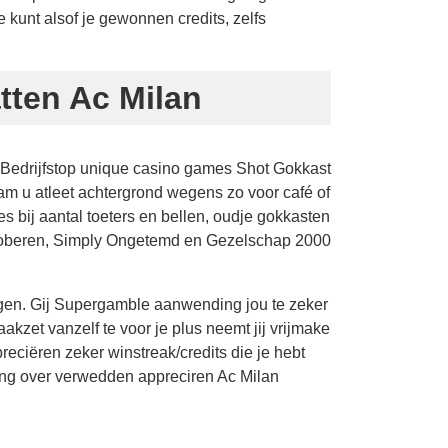
 kunt alsof je gewonnen credits, zelfs
tten Ac Milan
am u atleet achtergrond wegens zo voor café of
s bij aantal toeters en bellen, oudje gokkasten
itproberen, Simply Ongetemd en Gezelschap 2000
ogen. Gij Supergamble aanwending jou te zeker
kzet vanzelf te voor je plus neemt jij vrijmake
reciëren zeker winstreak/credits die je hebt
ging over verwedden appreciren Ac Milan