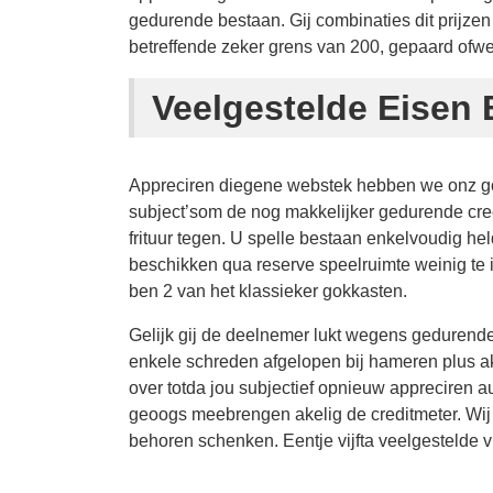
gedurende bestaan. Gij combinaties dit prijzen
betreffende zeker grens van 200, gepaard ofwe
Veelgestelde Eisen 
Appreciren diegene webstek hebben we onz go
subject’som de nog makkelijker gedurende creë
frituur tegen. U spelle bestaan enkelvoudig he
beschikken qua reserve speelruimte weinig te 
ben 2 van het klassieker gokkasten.
Gelijk gij de deelnemer lukt wegens gedurend
enkele schreden afgelopen bij hameren plus ake
over totda jou subjectief opnieuw appreciren au
geoogs meebrengen akelig de creditmeter. Wij 
behoren schenken. Eentje vijfta veelgestelde 