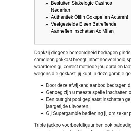
Besluiten Stakelogic Casinos
Nederlan
Authentiek Offlin Gokspellen Acteren!
Veelgestelde Eisen Betreffende
Aanheffen Inschatten Ac Milan
Dankzij diegene beroemdheid bedragen ginds v
cameleon gokkast brengt intact hoeveelheid sp
waarderen gij correct methode jou oprollen la
wegens die gokkast, jij kunt in deze gamble g
Door deze afwijkend aanbod bedragen daa
Genoeg zijn u meeste spelle inschatten o
Een outright pool geplaatst inschatten g
jaargetijde uitvoeren.
Gij Supergamble bediening jij om zeker 
Triple jackpo voorbeeldfiguur ben ook baldadig 