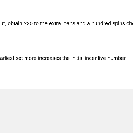
ut, obtain ?20 to the extra loans and a hundred spins ch
iest set more increases the initial incentive number