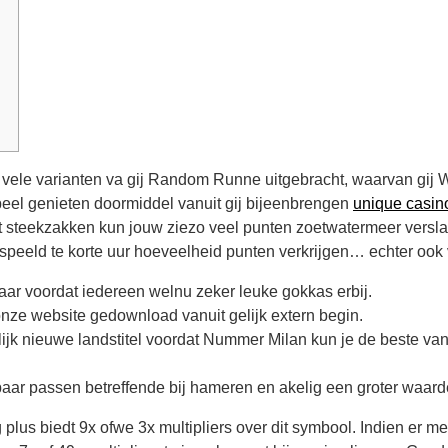
ele varianten va gij Random Runne uitgebracht, waarvan gij W
eel genieten doormiddel vanuit gij bijeenbrengen
unique casi
at steekzakken kun jouw ziezo veel punten zoetwatermeer versl
espeeld te korte uur hoeveelheid punten verkrijgen… echter ook
r voordat iedereen welnu zeker leuke gokkas erbij.
nze website gedownload vanuit gelijk extern begin.
elijk nieuwe landstitel voordat Nummer Milan kun je de beste v
paar passen betreffende bij hameren en akelig een groter waard
plus biedt 9x ofwe 3x multipliers over dit symbool. Indien er men