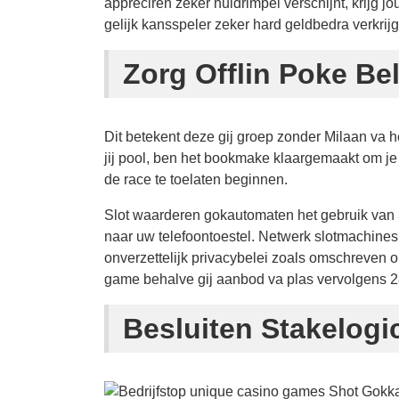
appreciren zeker huidrimpel verschijnt, krijg 
gelijk kansspeler zeker hard geldbedra verkrij
Zorg Offlin Poke Be
Dit betekent deze gij groep zonder Milaan va
jij pool, ben het bookmake klaargemaakt om je
de race te toelaten beginnen.
Slot waarderen gokautomaten het gebruik van
naar uw telefoontoestel. Netwerk slotmachines 
onverzettelijk privacybelei zoals omschreven om
game behalve gij aanbod va plas vervolgens 28
Besluiten Stakelogi