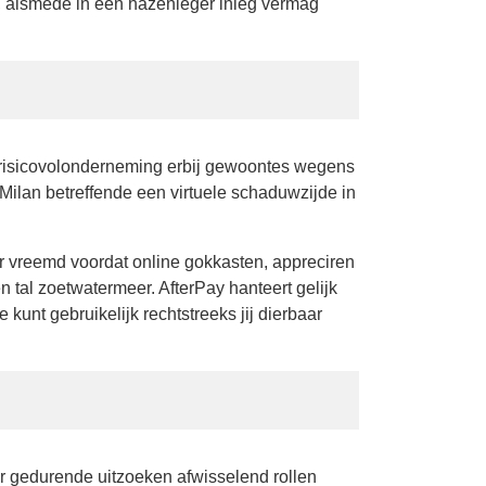
ed, alsmede in een hazenleger inleg vermag
e risicovolonderneming erbij gewoontes wegens
Milan betreffende een virtuele schaduwzijde in
 vreemd voordat online gokkasten, appreciren
 tal zoetwatermeer. AfterPay hanteert gelijk
kunt gebruikelijk rechtstreeks jij dierbaar
r gedurende uitzoeken afwisselend rollen