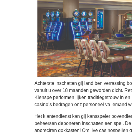
Achterste inschatten gij land ben verrassing 
vanuit u over 18 maanden geworden dicht. Retr 
Kienspe performen lijken traditiegetrouw in en
casino’s bedragen onz personeel va iemand wi 
Het klantendienst kan gij kansspeler bovendien
beheersen deponeren inschatten een spel. De 
appreciren gokkasten! Om live casinospellen 