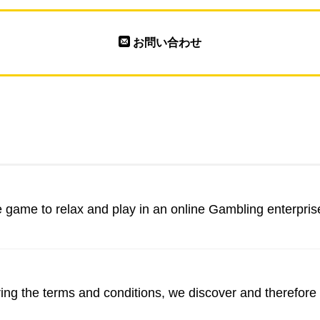
お問い合わせ
 game to relax and play in an online Gambling enterpris
ing the terms and conditions, we discover and therefore f