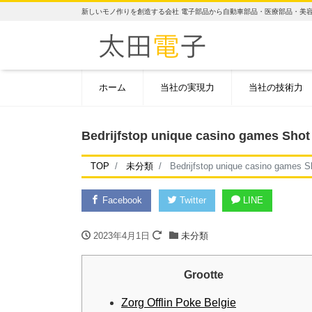
新しいモノ作りを創造する会社 電子部品から自動車部品・医療部品・美
ホーム
当社の実現力
当社の技術力
Bedrijfstop unique casino games Shot
TOP
未分類
Bedrijfstop unique casino games 
Facebook
Twitter
LINE
2023年4月1日
未分類
Grootte
Zorg Offlin Poke Belgie