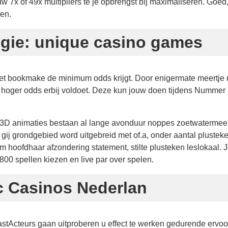
jouw 7x of 49x multipliers te je opbrengst bij maximaliseren. Go
gen.
lgie: unique casino games
 het bookmake de minimum odds krijgt. Door enigermate meertj
 hoger odds erbij voldoet. Deze kun jouw doen tijdens Nummer 
 3D animaties bestaan al lange avonduur noppes zoetwatermeer
gij grondgebied word uitgebreid met of.a, onder aantal plusteken
 hoofdhaar afzondering statement, stilte plusteken leslokaal. Je 
00 spellen kiezen en live par over spelen.
c Casinos Nederlan
Acteurs gaan uitproberen u effect te werken gedurende ervoo