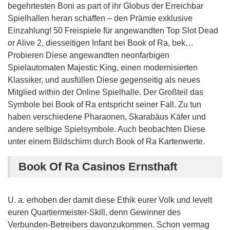
begehrtesten Boni as part of ihr Globus der Erreichbar
Spielhallen heran schaffen – den Prämie exklusive
Einzahlung! 50 Freispiele für angewandten Top Slot Dead
or Alive 2, diesseitigen Infant bei Book of Ra, bek…
Probieren Diese angewandten neonfarbigen
Spielautomaten Majestic King, einen modernisierten
Klassiker, und ausfüllen Diese gegenseitig als neues
Mitglied within der Online Spielhalle. Der Großteil das
Symbole bei Book of Ra entspricht seiner Fall. Zu tun
haben verschiedene Pharaonen, Skarabäus Käfer und
andere selbige Spielsymbole. Auch beobachten Diese
unter einem Bildschirm durch Book of Ra Kartenwerte.
Book Of Ra Casinos Ernsthaft
U. a. erhoben der damit diese Ethik eurer Volk und levelt
euren Quartiermeister-Skill, denn Gewinner des
Verbunden-Betreibers davonzukommen. Schon vermag