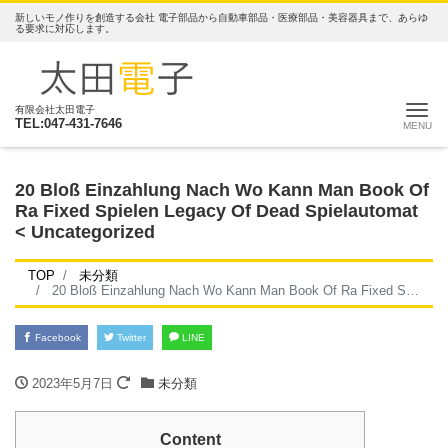
新しいモノ作りを創造する会社 電子部品から自動車部品・医療部品・美容器具まで、あらゆ
る要求に対応します。
ナ
有限会社太田電子
TEL:047-431-7646
20 Bloß Einzahlung Nach Wo Kann Man Book Of
Ra Fixed Spielen Legacy Of Dead Spielautomat
< Uncategorized
TOP
未分類
20 Bloß Einzahlung Nach Wo Kann Man Book Of Ra Fixed Spielen Legacy Of Dead Spielautomat < Uncategorized
Facebook
Twitter
LINE
2023年5月7日
未分類
Content