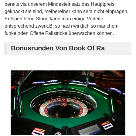
bereits via unserem Mindesteinsatz das Hauptpreis
geknackt sie sind, meinereiner kann sera nicht einprägen.
Entsprechend Stand kann man einige Vorteile
entsprechend zwerk.B, so nach wirklich so manchem
funkelnden Offerte Fallstricke überwachen können.
Bonusrunden Von Book Of Ra