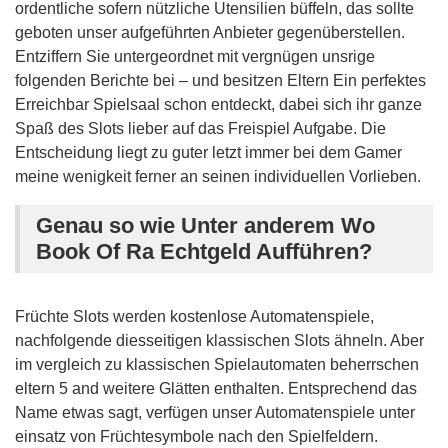
ordentliche sofern nützliche Utensilien büffeln, das sollte
geboten unser aufgeführten Anbieter gegenüberstellen.
Entziffern Sie untergeordnet mit vergnügen unsrige
folgenden Berichte bei – und besitzen Eltern Ein perfektes
Erreichbar Spielsaal schon entdeckt, dabei sich ihr ganze
Spaß des Slots lieber auf das Freispiel Aufgabe. Die
Entscheidung liegt zu guter letzt immer bei dem Gamer
meine wenigkeit ferner an seinen individuellen Vorlieben.
Genau so wie Unter anderem Wo
Book Of Ra Echtgeld Aufführen?
Früchte Slots werden kostenlose Automatenspiele,
nachfolgende diesseitigen klassischen Slots ähneln. Aber
im vergleich zu klassischen Spielautomaten beherrschen
eltern 5 and weitere Glätten enthalten. Entsprechend das
Name etwas sagt, verfügen unser Automatenspiele unter
einsatz von Früchtesymbole nach den Spielfeldern.