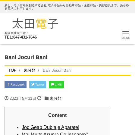
新しいモノ作りを創造する会社 電子部品から自動車部品・医療部品・美容器具まで、あらゆ
る要求に対応します。
ナ
有限会社太田電子
TEL:047-431-7646
Bani Jocuri Bani
TOP
未分類
Bani Jocuri Bani
Facebook
Twitter
LINE
2023年5月31日
未分類
Content
Joc Geab Dublaje Aparate!
Mai Multe Asupra Ce Înseamnă