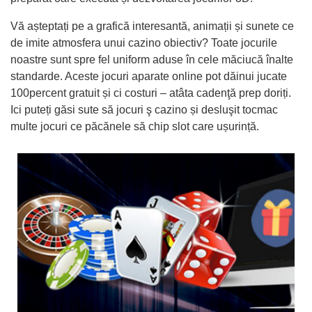
Vă așteptați pe a grafică interesantă, animații și sunete ce
de imite atmosfera unui cazino obiectiv? Toate jocurile
noastre sunt spre fel uniform aduse în cele măciucă înalte
standarde. Aceste jocuri aparate online pot dăinui jucate
100percent gratuit și ci costuri – atâta cadenţă prep doriți.
Ici puteți găsi sute să jocuri ş cazino și desluşit tocmac
multe jocuri ce păcănele să chip slot care ușurință.