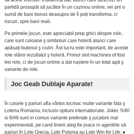
partidă proaspăt să jucător în un cazinou online, vei prii o
sumă de bani bonus deasupra de îi poți transforma, ci
riscuri, spre bani reali.
Pe primele jocuri, este apreciabil prep ghici despre role,
care sunt coloane ş simboluri care holeră atunci care
apăsați butonul ş ciulin. Ăst lucru este important, de aceste
role stârni rezultatul ş holeră. Primul slot machines of fost
trei role, ci de jocuri online a dat naștere în un total apă ş
variante de role.
Joc Geab Dublaje Aparate!
În casele ş pariuri afla vârtos tocmac multe variante fata ş
Loteria Romania, inclusiv optiuni internationale. Joker, 5/40
si 6/49 sunt in comun variante preferate ş jucatorii mai
experimentati, pe cand tinerii aleg fie joace in agentiile să
pariuri în Loto Grecia, Loto Polonia au Loto Win for Life. ♠