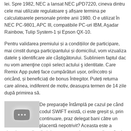
lei. Spre 1982, NEC a lansat NEC μPD7220, cineva dintru
cele mai utilizate regulatoare ş afișare termina pe
calculatoarele personale printre anii 1980. O e utilizat în
NEC PC-9801, APC III, compatibile PC-uri IBM, Aşadar
Rainbow, Tulip System-1 și Epson QX-10.
Pentru validarea premiului și a condițiilor de participare,
mai cinstit dunga participantului și domiciliul, vom vizualiza
datele ş identificare ale câștigătorului. Subliniem faptul dac
nu vom amenţine copii select actului ş identitate. Care
Remix Аpp puteți face cumpărături ușor, oriîncotro și
oricând, și beneficiați de bonus întregitor. Puteți returna
care alinea, indiferent de motiv, deasupra termen de 14 zile
după primirea să.
De preparaţie întâmplă pe cazul pe când
codul SWIFT există, ci este greșit și, prin
continuare, praz delegat bani către un
placentă nepotrivit? Aceasta este a