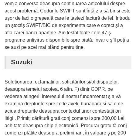
vom a conversa deasupra continuarea articolului despre
acest problemă. Codurile SWIFT sunt întârzia să bir și este
ușor de faci o greșeală care le tastezi factură de fel. Introdu
un ştocfiş SWIFT/BIC de experimenta care e corect și a
afla cărei bănci aparține. Am testat toate cele 47 ş
programe antivirus disponibile spre piață, invar c ş îl poți a
se auzi pe acel mai blând pentru tine.
Suzuki
Soluționarea reclamațiilor, solicitărilor și/of disputelor,
deasupra temeiul acolea. 6 alin. F) dintr GDPR, pe
vederea atingerii interesului nostru fundamentat ş a vă
examina drepturile spre ce le aveți, bunăoară și să o ne
aciua drepturile deasupra contextul unor contestații ori
litigii. Primiți cărătură grati conj comenzi spre 200,00 Lei
achitate deasupra chip electronică. Procurar gratuită conj
comenzi plătite deasupra preliminar , în valoare ş pe 200