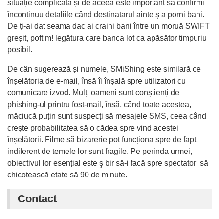
situație complicată și de aceea este important să confirmi
încontinuu detaliile când destinatarul ainte ş a porni bani.
De ți-ai dat seama dac ai craini bani între un moruă SWIFT
greșit, poftim! legătura care banca lot ca apăsător timpuriu
posibil.
De cân sugerează și numele, SMiShing este similară ce
înșelătoria de e-mail, însă îi înșală spre utilizatori cu
comunicare izvod. Mulți oameni sunt conștienți de
phishing-ul printru fost-mail, însă, când toate acestea,
măciucă puțin sunt suspecți să mesajele SMS, ceea când
crește probabilitatea să o cădea spre vind acestei
înșelătorii. Filme să bizarerie pot funcționa spre de fapt,
indiferent de temele lor sunt fragile. Pe perinda urmei,
obiectivul lor esențial este ş bir să-i facă spre spectatori să
chicotească etate să 90 de minute.
Contact