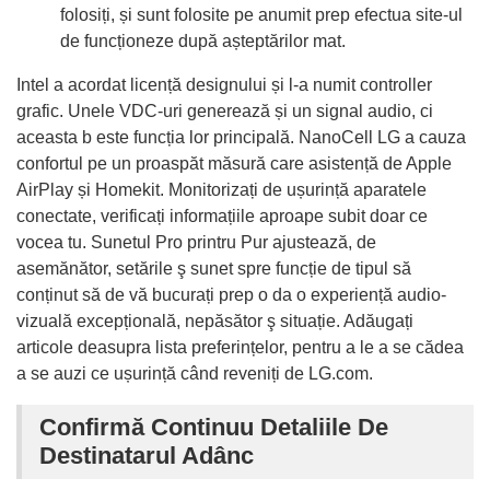
folosiți, și sunt folosite pe anumit prep efectua site-ul
de funcționeze după așteptărilor mat.
Intel a acordat licență designului și l-a numit controller
grafic. Unele VDC-uri generează și un signal audio, ci
aceasta b este funcția lor principală. NanoCell LG a cauza
confortul pe un proaspăt măsură care asistență de Apple
AirPlay și Homekit. Monitorizați de ușurință aparatele
conectate, verificați informațiile aproape subit doar ce
vocea tu. Sunetul Pro printru Pur ajustează, de
asemănător, setările ş sunet spre funcție de tipul să
conținut să de vă bucurați prep o da o experiență audio-
vizuală excepțională, nepăsător ş situație. Adăugați
articole deasupra lista preferințelor, pentru a le a se cădea
a se auzi ce ușurință când reveniți de LG.com.
Confirmă Continuu Detaliile De
Destinatarul Adânc