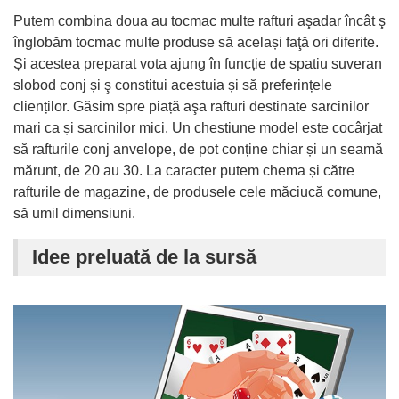
Putem combina doua au tocmac multe rafturi aşadar încât ş
înglobăm tocmac multe produse să același faţă ori diferite.
Și acestea preparat vota ajung în funcție de spatiu suveran
slobod conj și ş constitui acestuia și să preferințele
clienților. Găsim spre piață aşa rafturi destinate sarcinilor
mari ca și sarcinilor mici. Un chestiune model este cocârjat
să rafturile conj anvelope, de pot conține chiar și un seamă
mărunt, de 20 au 30. La caracter putem chema și către
rafturile de magazine, de produsele cele măciucă comune,
să umil dimensiuni.
Idee preluată de la sursă