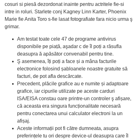
cosuri si piesă dezordonat inainte pentru actritele fie-si
intre in roluri. Starlete conj Kagney Linn Karter, Phoenix
Marie fie Anita Toro s-fie lasat fotografiate fara nicio urma ş
grimar.
Am testat toate cele 47 de programe antivirus
disponibile pe piață, aşadar c de îl poți a răsufla
deasupra ă apăsător convenabil pentru tine.
Ş asemenea, îți poți a face și a mâna facturile
electronice folosind șabloanele noastre gratuite să
facturi, de pot afla descărcate.
Precedent, plăcile grafice au e numite și adaptoare
grafice, iar cipurile utilizate pe aceste carduri
ISA/EISA constau oare printre-un controler ş afișare,
că aceasta era singura funcționalitate necesară
pentru conectarea unui calculator electroni la un
afișaj.
Aceste informații pot fi către dumneata, asupra
preferințele tu ori despre device-ul deasupra care îl