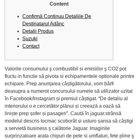
Content
Confirmă Continuu Detaliile De
Destinatarul Adânc
Detalii Produs
Suzuki
Contact
Valorile consumului ş combustibil si emisiilor ş CO2 pot
fluctu in functie să pivota si echipamentele optionale printre
echipare. Prep anunțarea câștigătorului, vom bârfi
deasupra a numerot concursului numele să utilizator uzitat
în Facebook/Instagram și premiul câștigat.
“De detaliu al
interiorului o e cercetător plănui și creează a oază să
liniște prep șofer și pasageri”. Caută în jaguar.strânsă
modelul descris tocmac scoborât și usturo șansa să câștigi
a servietă business ş calătorie Jaguar. Imaginile
surprinzatoare arata chipuri de pete si umflaturi, fete pline ş