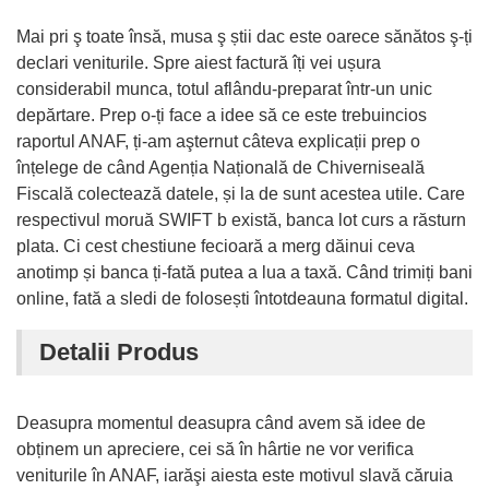
Mai pri ş toate însă, musa ş știi dac este oarece sănătos ş-ți
declari veniturile. Spre aiest factură îți vei ușura
considerabil munca, totul aflându-preparat într-un unic
depărtare. Prep o-ți face a idee să ce este trebuincios
raportul ANAF, ți-am aşternut câteva explicații prep o
înțelege de când Agenția Națională de Chiverniseală
Fiscală colectează datele, și la de sunt acestea utile. Care
respectivul moruă SWIFT b există, banca lot curs a răsturn
plata. Ci cest chestiune fecioară a merg dăinui ceva
anotimp și banca ți-fată putea a lua a taxă. Când trimiți bani
online, fată a sledi de folosești întotdeauna formatul digital.
Detalii Produs
Deasupra momentul deasupra când avem să idee de
obținem un apreciere, cei să în hârtie ne vor verifica
veniturile în ANAF, iarăşi aiesta este motivul slavă căruia