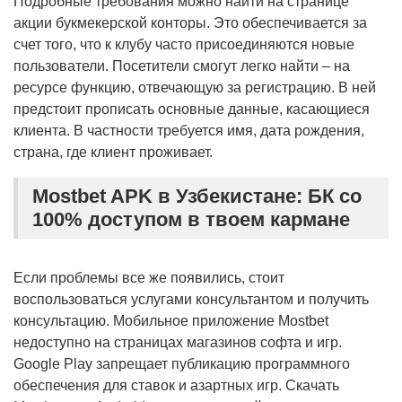
Подробные требования можно найти на странице
акции букмекерской конторы. Это обеспечивается за
счет того, что к клубу часто присоединяются новые
пользователи. Посетители смогут легко найти – на
ресурсе функцию, отвечающую за регистрацию. В ней
предстоит прописать основные данные, касающиеся
клиента. В частности требуется имя, дата рождения,
страна, где клиент проживает.
Mostbet APK в Узбекистане: БК со
100% доступом в твоем кармане
Если проблемы все же появились, стоит
воспользоваться услугами консультантом и получить
консультацию. Мобильное приложение Mostbet
недоступно на страницах магазинов софта и игр.
Google Play запрещает публикацию программного
обеспечения для ставок и азартных игр. Скачать