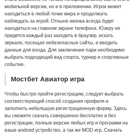
мобильной версии, но и в приложении. Игрок может
находиться в любой точке мира и продолжать
наблюдать за игрой. Отныне иконка всегда будет
находиться на главном экране телефона. Юзеру не
придется каждый раз заходить в браузер, искать
зеркало, посещая небезопасные сайты, и вводить
данные для входа. Для заключения пари необходимо
выбрать подходящий вид спорта, турнир и спортивные
событие.
Мостбет Авиатор игра
Чтобы быстро пройти регистрацию, следует выбрать
соответствующий способ создания профиля и
заполнить небольшую регистрационную форму. Здесь
вы сможете скачать совершенно бесплатно и без
регистрации, полные версии любых игр и программ на
ваше android устройство, а так же MOD игр. Скачать