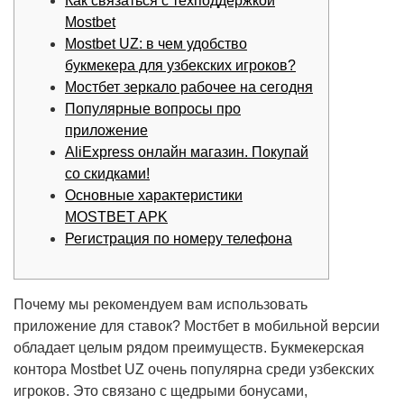
Как связаться с техподдержкой
Mostbet
Mostbet UZ: в чем удобство
букмекера для узбекских игроков?
Мостбет зеркало рабочее на сегодня
Популярные вопросы про
приложение
AliЕxpress онлайн магазин. Покупай
со скидками!
Основные характеристики
MOSTBET APK
Регистрация по номеру телефона
Почему мы рекомендуем вам использовать
приложение для ставок? Мостбет в мобильной версии
обладает целым рядом преимуществ. Букмекерская
контора Mostbet UZ очень популярна среди узбекских
игроков. Это связано с щедрыми бонусами,