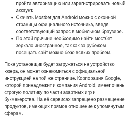
пройти авторизацию или зарегистрировать новый
аккаунт.
Скачать Mostbet для Android можно с оконной
страницы официального источника, введя
соответствующий запрос в мобильном браузере.
По этой причине необходимо найти мостбет
зеркало иностранное, так как за рубежом
посещать сайт можно безо всяких проблем.
Пока установщик будет загружаться на устройство
юзера, он может ознакомиться с официальной
инструкцией на той же странице. Корпорация Google,
которой принадлежит и компания Android, имеет очень
строгую политику по части азартных игр и
букмекерства. На её сервисах запрещено размещение
продуктов, имеющих прямое отношение к упомянутым
сферам.