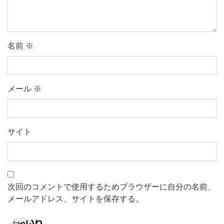
名前
※
メール
※
サイト
次回のコメントで使用するためブラウザーに自分の名前、
メールアドレス、サイトを保存する。