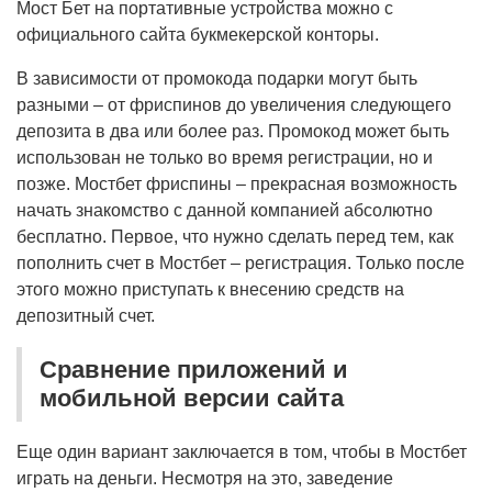
Мост Бет на портативные устройства можно с
официального сайта букмекерской конторы.
В зависимости от промокода подарки могут быть
разными – от фриспинов до увеличения следующего
депозита в два или более раз. Промокод может быть
использован не только во время регистрации, но и
позже. Мостбет фриспины – прекрасная возможность
начать знакомство с данной компанией абсолютно
бесплатно. Первое, что нужно сделать перед тем, как
пополнить счет в Мостбет – регистрация. Только после
этого можно приступать к внесению средств на
депозитный счет.
Сравнение приложений и
мобильной версии сайта
Еще один вариант заключается в том, чтобы в Мостбет
играть на деньги. Несмотря на это, заведение