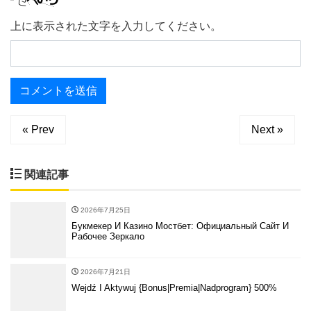
上に表示された文字を入力してください。
« Prev
Next »
関連記事
2026年7月25日
Букмекер И Казино Мостбет: Официальный Сайт И
Рабочее Зеркало
2026年7月21日
Wejdź I Aktywuj {Bonus|Premia|Nadprogram} 500%