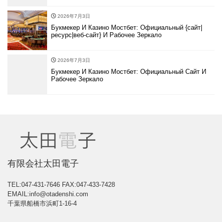
2026年7月3日
Букмекер И Казино Мостбет: Официальный {сайт|
ресурс|веб-сайт} И Рабочее Зеркало
2026年7月3日
Букмекер И Казино Мостбет: Официальный Сайт И
Рабочее Зеркало
有限会社太田電子
TEL:047-431-7646
FAX:047-433-7428
EMAIL:info@otadenshi.com
千葉県船橋市浜町1-16-4