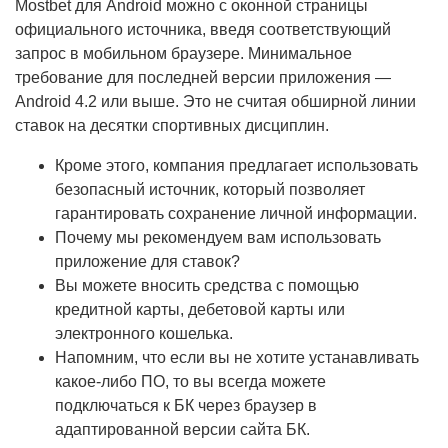
Mostbet для Android можно с оконной страницы
официального источника, введя соответствующий
запрос в мобильном браузере. Минимальное
требование для последней версии приложения —
Android 4.2 или выше. Это не считая обширной линии
ставок на десятки спортивных дисциплин.
Кроме этого, компания предлагает использовать
безопасный источник, который позволяет
гарантировать сохранение личной информации.
Почему мы рекомендуем вам использовать
приложение для ставок?
Вы можете вносить средства с помощью
кредитной карты, дебетовой карты или
электронного кошелька.
Напомним, что если вы не хотите устанавливать
какое-либо ПО, то вы всегда можете
подключаться к БК через браузер в
адаптированной версии сайта БК.