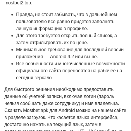
mostbet2 top.
Правда, не стоит забывать, что в дальнейшем
пользователю все равно придется заполнять
личную информацию в профиле.
Для этого требуется открыть полный список, а
затем отфильтровать их по цене.
Минимальное требование для последней версии
приложения — Android 4.2 или выше.
Все особенности и многочисленные возможности
официального сайта переносятся на рабочее на
сегодня зеркало.
Для быстрого решения необходимо предоставить
данные об учетной записи, включая логин (пароль
нельзя сообщать даже сотруднику) и имя владельца.
Скачать Mostbet apk для Android можно на нашем сайте
в разделе загрузок. Что касается языка интерфейса,
достаточно нажать на текущий язык, затем в