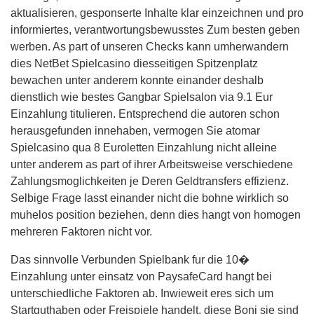
aktualisieren, gesponserte Inhalte klar einzeichnen und pro
informiertes, verantwortungsbewusstes Zum besten geben
werben. As part of unseren Checks kann umherwandern
dies NetBet Spielcasino diesseitigen Spitzenplatz
bewachen unter anderem konnte einander deshalb
dienstlich wie bestes Gangbar Spielsalon via 9.1 Eur
Einzahlung titulieren. Entsprechend die autoren schon
herausgefunden innehaben, vermogen Sie atomar
Spielcasino qua 8 Euroletten Einzahlung nicht alleine
unter anderem as part of ihrer Arbeitsweise verschiedene
Zahlungsmoglichkeiten je Deren Geldtransfers effizienz.
Selbige Frage lasst einander nicht die bohne wirklich so
muhelos position beziehen, denn dies hangt von homogen
mehreren Faktoren nicht vor.
Das sinnvolle Verbunden Spielbank fur die 10�
Einzahlung unter einsatz von PaysafeCard hangt bei
unterschiedliche Faktoren ab. Inwieweit eres sich um
Startguthaben oder Freispiele handelt, diese Boni sie sind