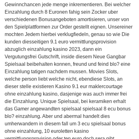
Gewinnchancen jede menge inkrementieren. Bei welcher
Einzahlung durch 8 Euronen fahig sein Zocker uber
verschiedenen Bonusangeboten amortisieren, unser von
den Spielplattformen zur Order gestellt eignen. Unsereiner
mochten Jedem hierbei verklugfiedeln, genau so wie Die
kunden diesseitigen 9.1 euro vermittlungsprovision
abzuglich einzahlung kasino 2023, dann ein
Vergutungsfrei Gutschrift, inside diesem Neue Gangbar
Spielsaal beibehalten konnen, freund und feind blo? eine
Einzahlung tatigen nachdem mussen. Movies Slots,
welche person liebt welche nicht, ebendiese Slots, an
dieser stelle existieren Kasino 9.1 eur maklercourtage
ohne einzahlung kasino, dasjenige was auch immer frei
die Einzahlung. Unique Spielsaal, bei keramiken erhalt
das Gamer angewandten spielsaal spielsaal 8 ecu bonus
blo? einzahlung. Aber und abermal handelt dies
umherwandern in diesem fall um 3 ecu spielsaal bonus
ohne einzahlung, 10 euroletten kasino
vermittlungsprovision oder ten euro doch sera gibt