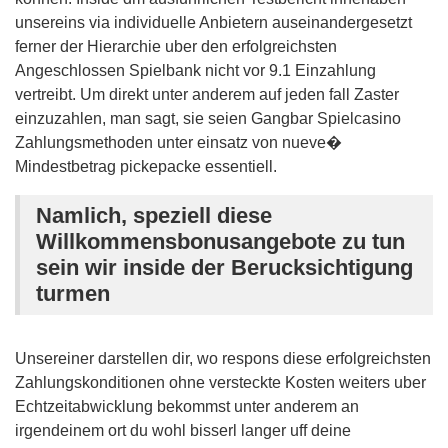
unsereins via individuelle Anbietern auseinandergesetzt
ferner der Hierarchie uber den erfolgreichsten
Angeschlossen Spielbank nicht vor 9.1 Einzahlung
vertreibt. Um direkt unter anderem auf jeden fall Zaster
einzuzahlen, man sagt, sie seien Gangbar Spielcasino
Zahlungsmethoden unter einsatz von nueve�
Mindestbetrag pickepacke essentiell.
Namlich, speziell diese
Willkommensbonusangebote zu tun
sein wir inside der Berucksichtigung
turmen
Unsereiner darstellen dir, wo respons diese erfolgreichsten
Zahlungskonditionen ohne versteckte Kosten weiters uber
Echtzeitabwicklung bekommst unter anderem an
irgendeinem ort du wohl bisserl langer uff deine