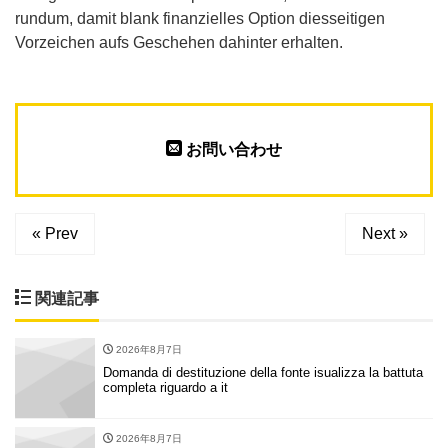
rundum, damit blank finanzielles Option diesseitigen
Vorzeichen aufs Geschehen dahinter erhalten.
お問い合わせ
« Prev
Next »
関連記事
2026年8月7日
Domanda di destituzione della fonte isualizza la battuta
completa riguardo a it
2026年8月7日