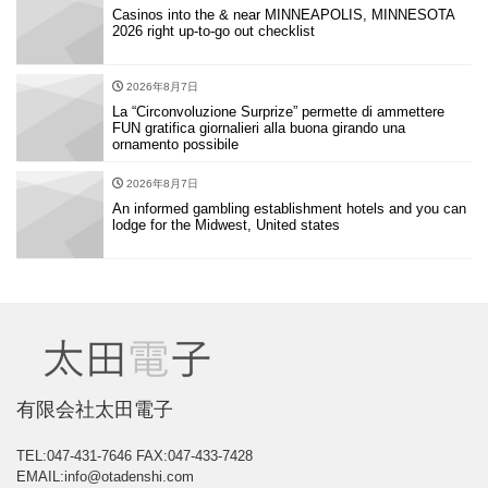
Casinos into the & near MINNEAPOLIS, MINNESOTA
2026 right up-to-go out checklist
2026年8月7日
La “Circonvoluzione Surprize” permette di ammettere
FUN gratifica giornalieri alla buona girando una
ornamento possibile
2026年8月7日
An informed gambling establishment hotels and you can
lodge for the Midwest, United states
有限会社太田電子
TEL:047-431-7646
FAX:047-433-7428
EMAIL:info@otadenshi.com