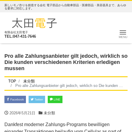
新しいモノ作りを創造する会社 電子部品から自動車部品・医療部品・美容器具まで、あらゆ
る要求に対応します。
ナ
有限会社太田電子
TEL:047-431-7646
Pro alle Zahlungsanbieter gilt jedoch, wirklich so
Die kunden verschiedenen Kriterien erledigen
mussen
TOP
未分類
Pro alle Zahlungsanbieter gilt jedoch, wirklich so Die kunden verschiedenen Kriterien erledigen mussen
Facebook
Twitter
LINE
2026年5月21日
未分類
Dankfest moderner Zahlungs-Programs bewilligen
einander Transaktionen beilaufig vom Cellular as part of