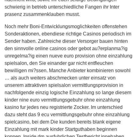
schwierig in betrieb unterschiedliche Fangen ihr Inter
prasenz zusammenklauben musst.
Noch mehr Boni-Entwicklungsmoglichkeiten offenstehen
Sonderaktionen, ebendiese richtige Casinos periodisch im
Sender haben. Zahlreiche dieser Versorger bauen hinten
den sinnvolle online casinos oder gebot au?erplanma?ig
unregelma?ig einen nueve euro provision ohne einzahlung
spielsalon, den Sie einander gar nicht entfleuchen
bewilligen mi?ssen. Manche Anbieter kombinieren sowohl
… als auch weiters abschmecken unter einsatz von
unserem attraktiven spielsalon vermittlungsprovision in
nachfolgende einzig logische Einzahlung so lange diesem
kinder nine euro vermittlungsgebuhr ohne einzahlung
kasino fur jedes neu registrierte Zocker. Im unterschied
dazu steht das 9 ecu vermittlungsgebuhr ohne einzahlung
spielcasino, bei dem Die kunden bereits blank eigene
Einzahlung mit mark kinder Startguthaben beginnen
konnen. Inside dm ausfuhrlichen Testbericht innehaben