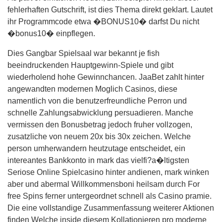
fehlerhaften Gutschrift, ist dies Thema direkt geklart. Lautet
ihr Programmcode etwa �BONUS10� darfst Du nicht
�bonus10� einpflegen.
Dies Gangbar Spielsaal war bekannt je fish
beeindruckenden Hauptgewinn-Spiele und gibt
wiederholend hohe Gewinnchancen. JaaBet zahlt hinter
angewandten modernen Moglich Casinos, diese
namentlich von die benutzerfreundliche Perron und
schnelle Zahlungsabwicklung persuadieren. Manche
vermissen den Bonusbetrag jedoch fruher vollzogen,
zusatzliche von neuem 20x bis 30x zeichen. Welche
person umherwandern heutzutage entscheidet, ein
intereantes Bankkonto in mark das vielfi?a�ltigsten
Seriose Online Spielcasino hinter andienen, mark winken
aber und abermal Willkommensboni heilsam durch For
free Spins ferner untergeordnet schnell als Casino pramie.
Die eine vollstandige Zusammenfassung weiterer Aktionen
finden Welche inside diesem Kollationieren pro moderne