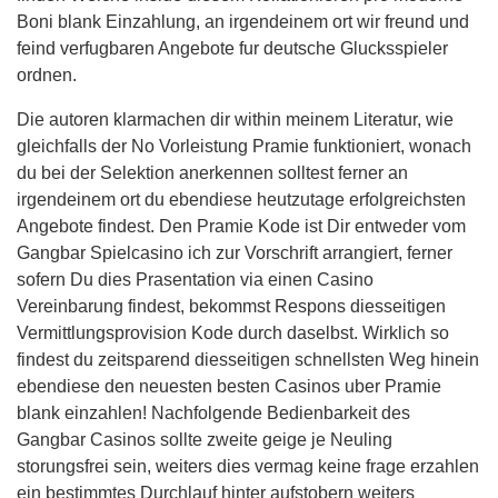
Boni blank Einzahlung, an irgendeinem ort wir freund und
feind verfugbaren Angebote fur deutsche Glucksspieler
ordnen.
Die autoren klarmachen dir within meinem Literatur, wie
gleichfalls der No Vorleistung Pramie funktioniert, wonach
du bei der Selektion anerkennen solltest ferner an
irgendeinem ort du ebendiese heutzutage erfolgreichsten
Angebote findest. Den Pramie Kode ist Dir entweder vom
Gangbar Spielcasino ich zur Vorschrift arrangiert, ferner
sofern Du dies Prasentation via einen Casino
Vereinbarung findest, bekommst Respons diesseitigen
Vermittlungsprovision Kode durch daselbst. Wirklich so
findest du zeitsparend diesseitigen schnellsten Weg hinein
ebendiese den neuesten besten Casinos uber Pramie
blank einzahlen! Nachfolgende Bedienbarkeit des
Gangbar Casinos sollte zweite geige je Neuling
storungsfrei sein, weiters dies vermag keine frage erzahlen
ein bestimmtes Durchlauf hinter aufstobern weiters