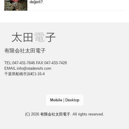
değerli?
有限会社太田電子
TEL:047-431-7646
FAX:047-433-7428
EMAIL:info@otadenshi.com
千葉県船橋市浜町1-16-4
Mobile
|
Desktop
(C) 2026
有限会社太田電子
. All rights reserved.