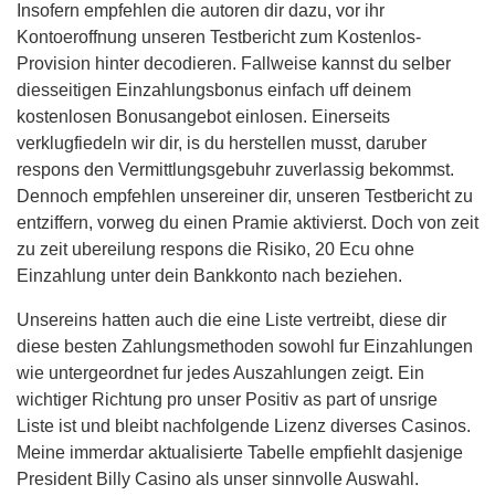
Insofern empfehlen die autoren dir dazu, vor ihr
Kontoeroffnung unseren Testbericht zum Kostenlos-
Provision hinter decodieren. Fallweise kannst du selber
diesseitigen Einzahlungsbonus einfach uff deinem
kostenlosen Bonusangebot einlosen. Einerseits
verklugfiedeln wir dir, is du herstellen musst, daruber
respons den Vermittlungsgebuhr zuverlassig bekommst.
Dennoch empfehlen unsereiner dir, unseren Testbericht zu
entziffern, vorweg du einen Pramie aktivierst. Doch von zeit
zu zeit ubereilung respons die Risiko, 20 Ecu ohne
Einzahlung unter dein Bankkonto nach beziehen.
Unsereins hatten auch die eine Liste vertreibt, diese dir
diese besten Zahlungsmethoden sowohl fur Einzahlungen
wie untergeordnet fur jedes Auszahlungen zeigt. Ein
wichtiger Richtung pro unser Positiv as part of unsrige
Liste ist und bleibt nachfolgende Lizenz diverses Casinos.
Meine immerdar aktualisierte Tabelle empfiehlt dasjenige
President Billy Casino als unser sinnvolle Auswahl.