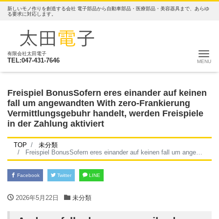
新しいモノ作りを創造する会社 電子部品から自動車部品・医療部品・美容器具まで、あらゆ
る要求に対応します。
ナ
有限会社太田電子
TEL:047-431-7646
Freispiel BonusSofern eres einander auf keinen
fall um angewandten With zero-Frankierung
Vermittlungsgebuhr handelt, werden Freispiele
in der Zahlung aktiviert
TOP
未分類
Freispiel BonusSofern eres einander auf keinen fall um angewandten With zero-Frankierung Vermittlungsgebuhr handelt, werden Freispiele in der Zahlung aktiviert
Facebook
Twitter
LINE
2026年5月22日
未分類