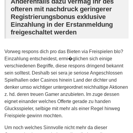
Anderenfalls dazu vermag ihr des
ofteren mit nachdruck geringerer
Registrierungsbonus exklusive
Einzahlung in der Erstanmeldung
freigeschaltet werden
Vorweg respons dich pro das Bieten via Freispielen blo?
Einzahlung entscheidest, ermi�glichen sich einige
verschiedenen Begriffe, diese respons dringend bekannt
sein solltest. Deshalb sei sera je seriose Angeschlossen
Spielhallen oder Casinos hinein Land der dichter und
denker umso wichtiger untergeordnet reichhaltige Aktionen
z. hd. deren treuen Gamer anzubieten. Im zuge dessen
eignet einander welches Offerte gerade zu handen
Glucksspieler, selbige mit mehr als einer Regel hinweg
Freispiele gewinn mochten.
Um noch welches Sinnvolle nicht mehr da dieser