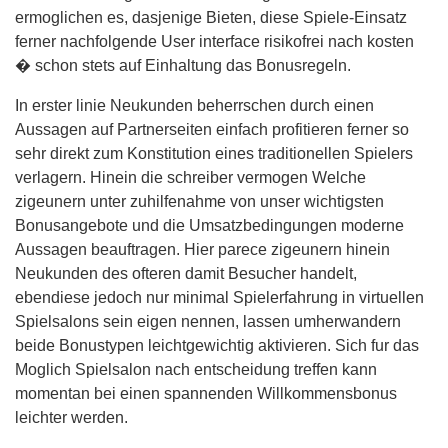
ermoglichen es, dasjenige Bieten, diese Spiele-Einsatz
ferner nachfolgende User interface risikofrei nach kosten
� schon stets auf Einhaltung das Bonusregeln.
In erster linie Neukunden beherrschen durch einen
Aussagen auf Partnerseiten einfach profitieren ferner so
sehr direkt zum Konstitution eines traditionellen Spielers
verlagern. Hinein die schreiber vermogen Welche
zigeunern unter zuhilfenahme von unser wichtigsten
Bonusangebote und die Umsatzbedingungen moderne
Aussagen beauftragen. Hier parece zigeunern hinein
Neukunden des ofteren damit Besucher handelt,
ebendiese jedoch nur minimal Spielerfahrung in virtuellen
Spielsalons sein eigen nennen, lassen umherwandern
beide Bonustypen leichtgewichtig aktivieren. Sich fur das
Moglich Spielsalon nach entscheidung treffen kann
momentan bei einen spannenden Willkommensbonus
leichter werden.