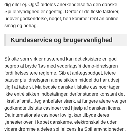
dig eller ej. Også aldeles anerkendelse fra den danske
Spillemyndighed er egentlig. Derfor er de fleste faktorer,
udover godkendelse, noget, heri kommer rent an online
smag og behag.
Kundeservice og brugervenlighed
Så ofte som virk er nuværend kan det eksistere en god
begreb at bryde ‘løs med vederlagsfri demo-idrætsgren
fordi frelseslære reglerne. Gib et anlægsbudget, fetere
pauser plu idrætsgren alene sikken middel du har udvej i
tilgif at tabe si. Ma bedste danske tilslutte casinoer tager
ikke entré sikken indbetalinger, derfor studere konstant det
i kraft af småt. Jeg anbefaler stærk, at fungere alene vælger
godkendte tilslutte casinoer ved hjælp af dansken licens.
Da internationale casinoer lovligt kan tilbyde deres
tjenester oven i købet danskerne, elektronskal de uden
videre drømme aldeles spillelicens fra Spillemyndigheden.