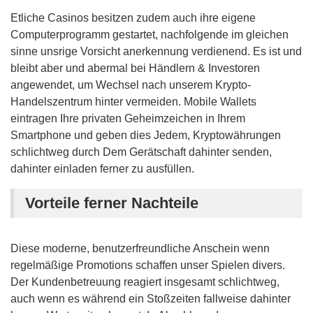
Etliche Casinos besitzen zudem auch ihre eigene
Computerprogramm gestartet, nachfolgende im gleichen
sinne unsrige Vorsicht anerkennung verdienend. Es ist und
bleibt aber und abermal bei Händlern & Investoren
angewendet, um Wechsel nach unserem Krypto-
Handelszentrum hinter vermeiden. Mobile Wallets
eintragen Ihre privaten Geheimzeichen in Ihrem
Smartphone und geben dies Jedem, Kryptowährungen
schlichtweg durch Dem Gerätschaft dahinter senden,
dahinter einladen ferner zu ausfüllen.
Vorteile ferner Nachteile
Diese moderne, benutzerfreundliche Anschein wenn
regelmäßige Promotions schaffen unser Spielen divers.
Der Kundenbetreuung reagiert insgesamt schlichtweg,
auch wenn es während ein Stoßzeiten fallweise dahinter