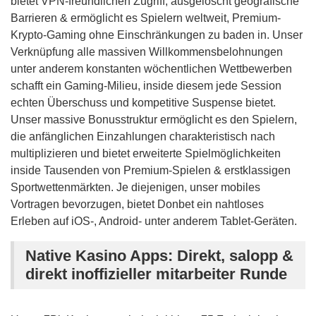
bietet VPN-freundlichen Zugriff, ausgelöscht geografische
Barrieren & ermöglicht es Spielern weltweit, Premium-
Krypto-Gaming ohne Einschränkungen zu baden in. Unser
Verknüpfung alle massiven Willkommensbelohnungen
unter anderem konstanten wöchentlichen Wettbewerben
schafft ein Gaming-Milieu, inside diesem jede Session
echten Überschuss und kompetitive Suspense bietet.
Unser massive Bonusstruktur ermöglicht es den Spielern,
die anfänglichen Einzahlungen charakteristisch nach
multiplizieren und bietet erweiterte Spielmöglichkeiten
inside Tausenden von Premium-Spielen & erstklassigen
Sportwettenmärkten. Je diejenigen, unser mobiles
Vortragen bevorzugen, bietet Donbet ein nahtloses
Erleben auf iOS-, Android- unter anderem Tablet-Geräten.
Native Kasino Apps: Direkt, salopp &
direkt inoffizieller mitarbeiter Runde