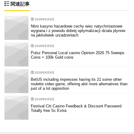
関連記事
2026年8月9日
Nitro kasyno hazardowe cechy wiec natychmiastowe
wygrana i z powodu dobrej optymalizacji dziala plynnie
na jakkolwiek urzadzeniach
2026年8月9日
Pulsz Personal Local casino Opinion 2026 75 Sweeps
Coins + 100k Gold coins
2026年8月9日
BetUS including impresses having its 21 some other
roulette video game, offering alot more alternatives than
just of a lot opposition
2026年8月9日
Festival Citi Casino Feedback & Discount Password
Totally free Sc Extra