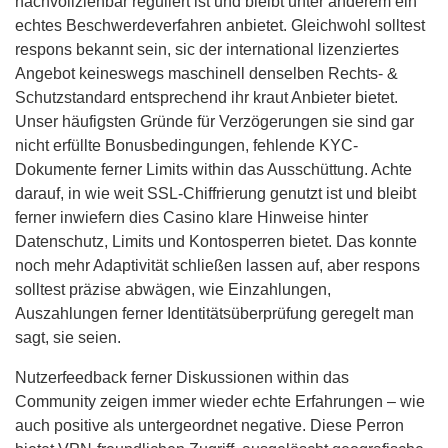
nachvollziehbar reguliert ist und bleibt unter anderem ein
echtes Beschwerdeverfahren anbietet. Gleichwohl solltest
respons bekannt sein, sic der international lizenziertes
Angebot keineswegs maschinell denselben Rechts- &
Schutzstandard entsprechend ihr kraut Anbieter bietet.
Unser häufigsten Gründe für Verzögerungen sie sind gar
nicht erfüllte Bonusbedingungen, fehlende KYC-
Dokumente ferner Limits within das Ausschüttung. Achte
darauf, in wie weit SSL-Chiffrierung genutzt ist und bleibt
ferner inwiefern dies Casino klare Hinweise hinter
Datenschutz, Limits und Kontosperren bietet. Das konnte
noch mehr Adaptivität schließen lassen auf, aber respons
solltest präzise abwägen, wie Einzahlungen,
Auszahlungen ferner Identitätsüberprüfung geregelt man
sagt, sie seien.
Nutzerfeedback ferner Diskussionen within das
Community zeigen immer wieder echte Erfahrungen – wie
auch positive als untergeordnet negative. Diese Perron