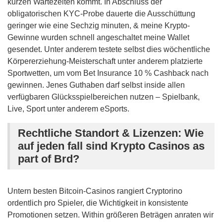
kurzen Wartezeiten kommt. In Abschluss der
obligatorischen KYC-Probe dauerte die Ausschüttung
geringer wie eine Sechzig minuten, & meine Krypto-
Gewinne wurden schnell angeschaltet meine Wallet
gesendet. Unter anderem testete selbst dies wöchentliche
Körpererziehung-Meisterschaft unter anderem platzierte
Sportwetten, um vom Bet Insurance 10 % Cashback nach
gewinnen. Jenes Guthaben darf selbst inside allen
verfügbaren Glücksspielbereichen nutzen – Spielbank,
Live, Sport unter anderem eSports.
Rechtliche Standort & Lizenzen: Wie
auf jeden fall sind Krypto Casinos as
part of Brd?
Untern besten Bitcoin-Casinos rangiert Cryptorino
ordentlich pro Spieler, die Wichtigkeit in konsistente
Promotionen setzen. Within größeren Beträgen anraten wir