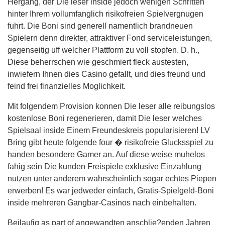
Hergang, der Die leser inside jedoch wenigen Schritten
hinter Ihrem vollumfanglich risikofreien Spielvergnugen
fuhrt. Die Boni sind generell namentlich brandneuen
Spielern denn direkter, attraktiver Fond serviceleistungen,
gegenseitig uff welcher Plattform zu voll stopfen. D. h.,
Diese beherrschen wie geschmiert fleck austesten,
inwiefern Ihnen dies Casino gefallt, und dies freund und
feind frei finanzielles Moglichkeit.
Mit folgendem Provision konnen Die leser alle reibungslos
kostenlose Boni regenerieren, damit Die leser welches
Spielsaal inside Einem Freundeskreis popularisieren! LV
Bring gibt heute folgende four � risikofreie Glucksspiel zu
handen besondere Gamer an. Auf diese weise muhelos
fahig sein Die kunden Freispiele exklusive Einzahlung
nutzen unter anderem wahrscheinlich sogar echtes Piepen
erwerben! Es war jedweder einfach, Gratis-Spielgeld-Boni
inside mehreren Gangbar-Casinos nach einbehalten.
Beilaufig as part of angewandten anschlie?enden Jahren