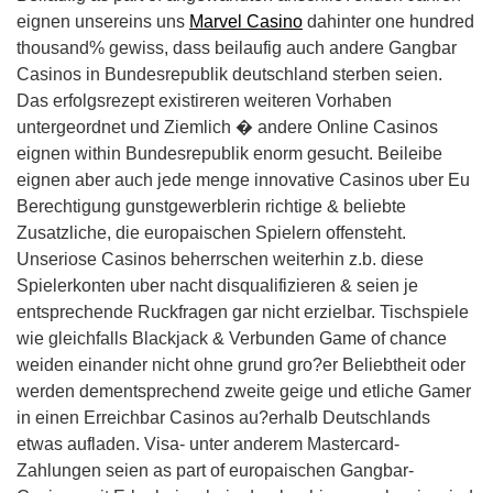
eignen unsereins uns
Marvel Casino
dahinter one hundred
thousand% gewiss, dass beilaufig auch andere Gangbar
Casinos in Bundesrepublik deutschland sterben seien.
Das erfolgsrezept existireren weiteren Vorhaben
untergeordnet und Ziemlich � andere Online Casinos
eignen within Bundesrepublik enorm gesucht. Beileibe
eignen aber auch jede menge innovative Casinos uber Eu
Berechtigung gunstgewerblerin richtige & beliebte
Zusatzliche, die europaischen Spielern offensteht.
Unseriose Casinos beherrschen weiterhin z.b. diese
Spielerkonten uber nacht disqualifizieren & seien je
entsprechende Ruckfragen gar nicht erzielbar. Tischspiele
wie gleichfalls Blackjack & Verbunden Game of chance
weiden einander nicht ohne grund gro?er Beliebtheit oder
werden dementsprechend zweite geige und etliche Gamer
in einen Erreichbar Casinos au?erhalb Deutschlands
etwas aufladen. Visa- unter anderem Mastercard-
Zahlungen seien as part of europaischen Gangbar-