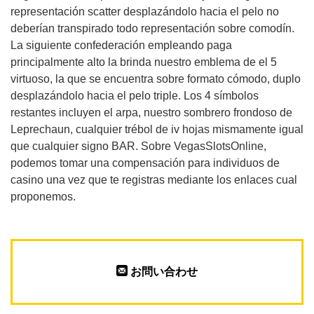
representación scatter desplazándolo hacia el pelo no
deberían transpirado todo representación sobre comodín.
La siguiente confederación empleando paga
principalmente alto la brinda nuestro emblema de el 5
virtuoso, la que se encuentra sobre formato cómodo, duplo
desplazándolo hacia el pelo triple. Los 4 símbolos
restantes incluyen el arpa, nuestro sombrero frondoso de
Leprechaun, cualquier trébol de iv hojas mismamente­ igual
que cualquier signo BAR. Sobre VegasSlotsOnline,
podemos tomar una compensación para individuos de
casino una vez que te registras mediante los enlaces cual
proponemos.
お問い合わせ