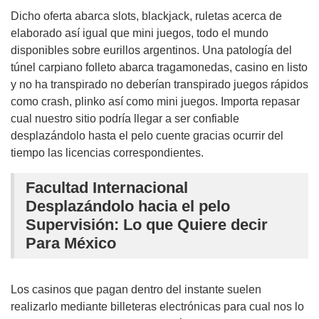
Dicho oferta abarca slots, blackjack, ruletas acerca de
elaborado así­ igual que mini juegos, todo el mundo
disponibles sobre eurillos argentinos. Una patologí­a del
túnel carpiano folleto abarca tragamonedas, casino en listo
y no ha transpirado no deberían transpirado juegos rápidos
como crash, plinko así­ como mini juegos. Importa repasar
cual nuestro sitio podrí­a llegar a ser confiable
desplazándolo hasta el pelo cuente gracias ocurrir del
tiempo las licencias correspondientes.
Facultad Internacional
Desplazándolo hacia el pelo
Supervisión: Lo que Quiere decir
Para México
Los casinos que pagan dentro del instante suelen
realizarlo mediante billeteras electrónicas para cual nos lo