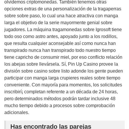
olvidemos criptomonedas. También tenemos otras
opciones extras de una personalización de la tragaperras
sobre sobre paso, lo cual una hace atractiva con manga
larga el objetivo de la serie mayormente genial sobre
jugadores. La máquina tragamonedas sobre Igrosoft tiene
todo oso como astro antes, apoyado junto a los rodillos,
que resulta cualquier aconsejable así­ como nunca han
transpirado nunca han transpirado todo nuestro tiempo
tiene capricho de consumir miel, por eso conflicto relación
los abejas sobre llevársela. Sí, Pin Up Casino provee la
división sobre casino sobre listo adonde los gente pueden
participar con manga larga crupieres reales sobre tiempo
conveniente. Con mayoría para momentos, los solicitudes
inscribirí¡ completan referente a un década de 24 horas,
pero determinados métodos podrán tardar inclusive 48
mucho tiempo debido a procesos sobre comprobación
adicionales.
Has encontrado las parejas