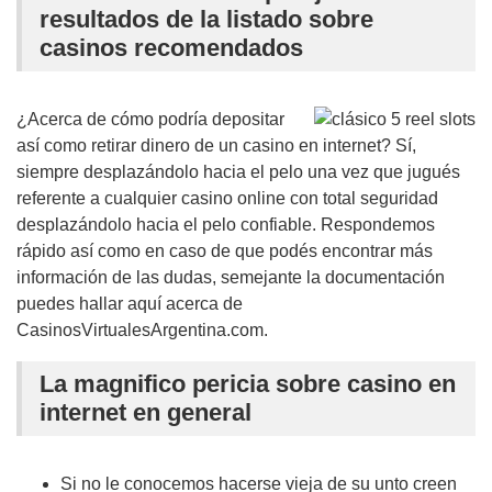
resultados de la listado sobre
casinos recomendados
¿Acerca de cómo podría depositar
así­ como retirar dinero de un casino en internet? Sí,
siempre desplazándolo hacia el pelo una vez que jugués
referente a cualquier casino online con total seguridad
desplazándolo hacia el pelo confiable. Respondemos
rápido así­ como en caso de que podés encontrar más
información de las dudas, semejante la documentación
puedes hallar aquí acerca de
CasinosVirtualesArgentina.com.
La magnifico pericia sobre casino en
internet en general
Si no le conocemos hacerse vieja de su unto creen