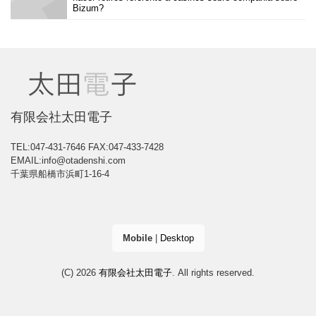
Bizum?
有限会社太田電子
TEL:047-431-7646
FAX:047-433-7428
EMAIL:info@otadenshi.com
千葉県船橋市浜町1-16-4
Mobile
|
Desktop
(C) 2026
有限会社太田電子
. All rights reserved.