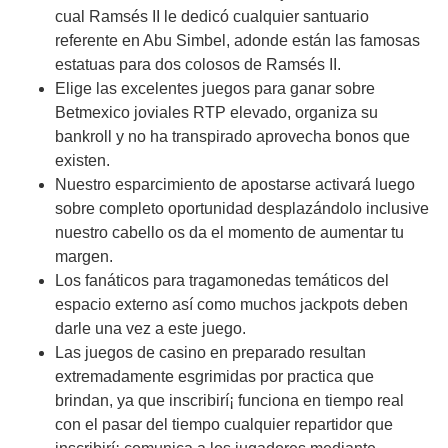
cual Ramsés II le dedicó cualquier santuario
referente en Abu Simbel, adonde están las famosas
estatuas para dos colosos de Ramsés II.
Elige las excelentes juegos para ganar sobre
Betmexico joviales RTP elevado, organiza su
bankroll y no ha transpirado aprovecha bonos que
existen.
Nuestro esparcimiento de apostarse activará luego
sobre completo oportunidad desplazándolo inclusive
nuestro cabello os da el momento de aumentar tu
margen.
Los fanáticos para tragamonedas temáticos del
espacio externo así­ como muchos jackpots deben
darle una vez a este juego.
Las juegos de casino en preparado resultan
extremadamente esgrimidas por practica que
brindan, ya que inscribirí¡ funciona en tiempo real
con el pasar del tiempo cualquier repartidor que