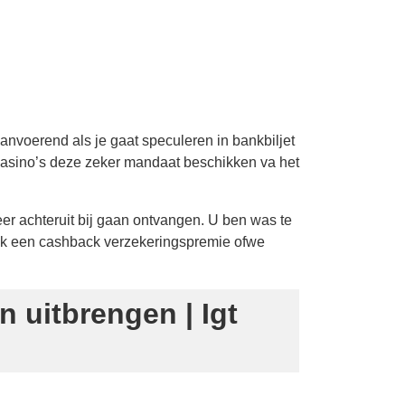
anvoerend als je gaat speculeren in bankbiljet
casino’s deze zeker mandaat beschikken va het
er achteruit bij gaan ontvangen. U ben was te
ijk een cashback verzekeringspremie ofwe
n uitbrengen | Igt