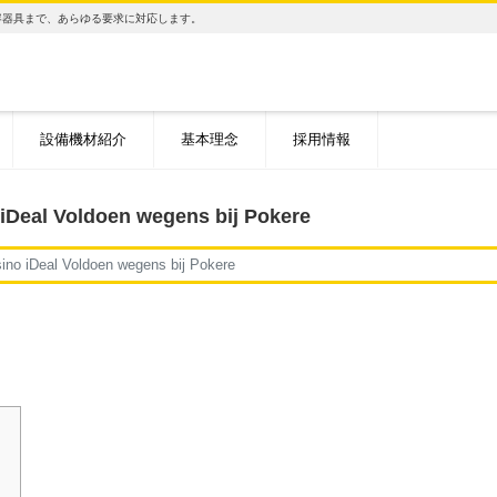
容器具まで、あらゆる要求に対応します。
設備機材紹介
基本理念
採用情報
o iDeal Voldoen wegens bij Pokere
asino iDeal Voldoen wegens bij Pokere