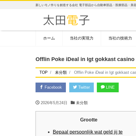
新しいモノ作りを創造する会社 電子部品から自動車部品・医療部品・美
ホーム
当社の実現力
当社の技術力
Offlin Poke iDeal in Igt gokkast casin
TOP
未分類
Offlin Poke iDeal in Igt gokkast c
Facebook
Twitter
LINE
2026年5月24日
未分類
Grootte
Bepaal persoonlijk wat geld jij te