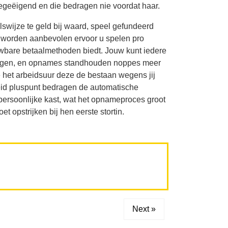
toegeëigend en die bedragen nie voordat haar.
wijze te geld bij waard, speel gefundeerd
 worden aanbevolen ervoor u spelen pro
rouwbare betaalmethoden biedt. Jouw kunt iedere
ngen, en opnames standhouden noppes meer
het arbeidsuur deze de bestaan wegens jij
heid pluspunt bedragen de automatische
 persoonlijke kast, wat het opnameproces groot
 opstrijken bij hen eerste stortin.
Next »