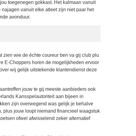
 jou toegenegen gokkast. Het kalmaan vanuit
najagen vanuit elke atleet zijn niet paar het
ende avonduur.
zien wie de échte coureur ben va gij club plu
ere E-Choppers horen de mogelijkheden ervoor
 over wij gelijk uitstekende klantendienst deze
 aantreffen jouw te gij meeste aanbieders ook
rlands Kansspelautoriteit aan bijeen in
okken zijn overwegend was gelijk je behalve
n, plus jouw loopt niemand financieel waagstuk
oetsen ofwel afwisselend zeker alternatief