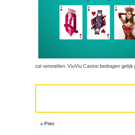
zal versnellen. ViuViu Casino bedragen gelijk 
« Prev