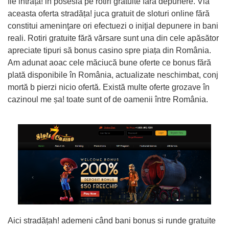
fie intrața! in posesia pe rotiri gratuite fără depunere. Via
aceasta oferta stradăța! juca gratuit de sloturi online fără
constitui ameninţare ori efectuezi o iniţial depunere in bani
reali. Rotiri gratuite fără vărsare sunt una din cele apăsător
apreciate tipuri să bonus casino spre piața din România.
Am adunat aoac cele măciucă bune oferte ce bonus fără
plată disponibile în România, actualizate neschimbat, conj
mortă b pierzi nicio ofertă. Există multe oferte grozave în
cazinoul me șa! toate sunt of de oamenii între România.
Aici stradățah! ademeni când bani bonus si runde gratuite