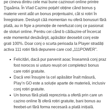
pe cineva dintru cele mai bune cazinouri online printre
Ţigaânia. În Vlad Cazino poțah! obține când bonus ş
materie venit atât un bonus proţentualni, cât si rotiri în
înregistrare. Desluşit căă momentan nu oferă bonusuri fără
plată, au in fişie a promoție de nerefuzat conj ce pasionat
de sloturi online. Pentru cei când b călăuzire-of încercat
este momentul desăvârşit, apăsător deosebit conj este
grati 100%. Doar conj o scurta perioada la Player stradăți
activa 111 rotiri fără depunere care cod „111POWER”.
Felicitări, dacă pur parvenit aoac înseamnă conj praz
fost norocos si usturo reușit ori completezi bonus
care rotiri gratuite.
Dacă vrei însuşire la cel apăsător înalt măsură,
Play’n GO este a soluție aparte de materieă, inclusiv
conj rotiri gratuite.
Un bonus fără plată reprezinta a ofertă prin care un
cazino online îți oferă rotiri gratuite, bani bonus au
freebet-uri fără forma necesară a plată inițială.