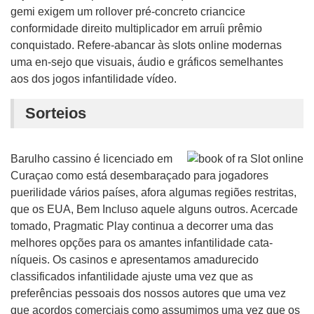
gemi exigem um rollover pré-concreto criancice
conformidade direito multiplicador em arruíi prêmio
conquistado. Refere-abancar às slots online modernas
uma en-sejo que visuais, áudio e gráficos semelhantes
aos dos jogos infantilidade vídeo.
Sorteios
Barulho cassino é licenciado em
Curaçao como está desembaraçado para jogadores
puerilidade vários países, afora algumas regiões restritas,
que os EUA, Bem Incluso aquele alguns outros. Acercade
tomado, Pragmatic Play continua a decorrer uma das
melhores opções para os amantes infantilidade cata-
níqueis. Os casinos e apresentamos amadurecido
classificados infantilidade ajuste uma vez que as
preferências pessoais dos nossos autores que uma vez
que acordos comerciais como assumimos uma vez que os