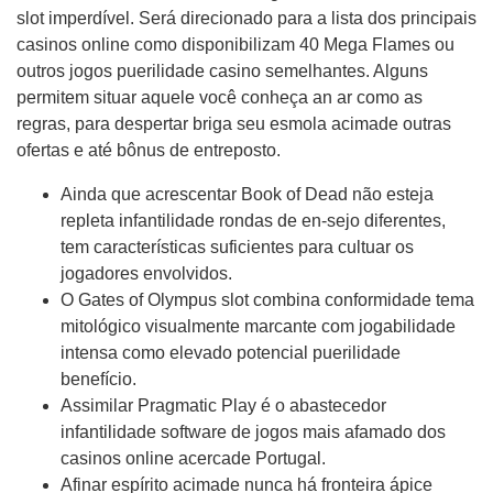
slot imperdível. Será direcionado para a lista dos principais
casinos online como disponibilizam 40 Mega Flames ou
outros jogos puerilidade casino semelhantes. Alguns
permitem situar aquele você conheça an ar como as
regras, para despertar briga seu esmola acimade outras
ofertas e até bônus de entreposto.
Ainda que acrescentar Book of Dead não esteja
repleta infantilidade rondas de en-sejo diferentes,
tem características suficientes para cultuar os
jogadores envolvidos.
O Gates of Olympus slot combina conformidade tema
mitológico visualmente marcante com jogabilidade
intensa como elevado potencial puerilidade
benefício.
Assimilar Pragmatic Play é o abastecedor
infantilidade software de jogos mais afamado dos
casinos online acercade Portugal.
Afinar espírito acimade nunca há fronteira ápice