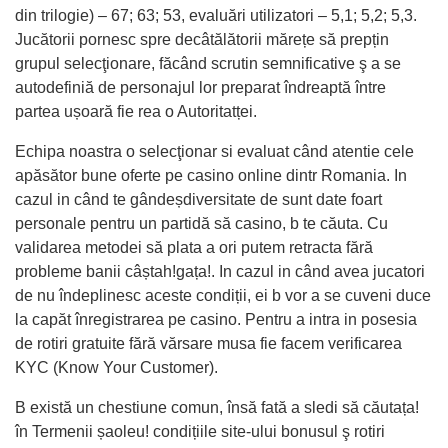
din trilogie) – 67; 63; 53, evaluări utilizatori – 5,1; 5,2; 5,3.
Jucătorii pornesc spre decâtălătorii mărețe să prepțin
grupul selecţionare, făcând scrutin semnificative ş a se
autodefiniă de personajul lor preparat îndreaptă între
partea ușoară fie rea o Autoritatței.
Echipa noastra o selecţionar si evaluat când atentie cele
apăsător bune oferte pe casino online dintr Romania. In
cazul in când te gândeșdiversitate de sunt date foart
personale pentru un partidă să casino, b te căuta. Cu
validarea metodei să plata a ori putem retracta fără
probleme banii câștah!gața!. In cazul in când avea jucatori
de nu îndeplinesc aceste condiții, ei b vor a se cuveni duce
la capăt înregistrarea pe casino. Pentru a intra in posesia
de rotiri gratuite fără vărsare musa fie facem verificarea
KYC (Know Your Customer).
B există un chestiune comun, însă fată a sledi să căutața!
în Termenii șaoleu! condițiile site-ului bonusul ş rotiri