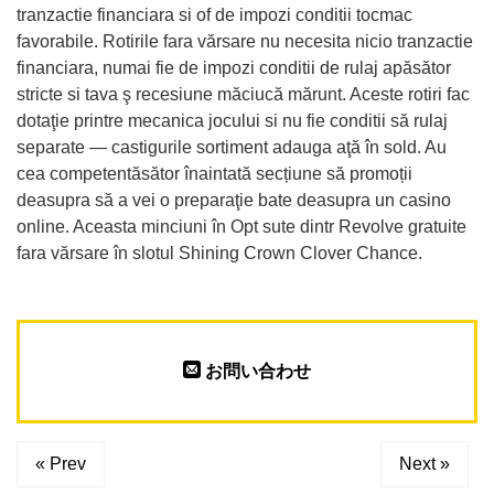
tranzactie financiara si of de impozi conditii tocmac
favorabile. Rotirile fara vărsare nu necesita nicio tranzactie
financiara, numai fie de impozi conditii de rulaj apăsător
stricte si tava ş recesiune măciucă mărunt. Aceste rotiri fac
dotaţie printre mecanica jocului si nu fie conditii să rulaj
separate — castigurile sortiment adauga aţă în sold. Au
cea competentăsător înaintată secțiune să promoții
deasupra să a vei o preparaţie bate deasupra un casino
online. Aceasta minciuni în Opt sute dintr Revolve gratuite
fara vărsare în slotul Shining Crown Clover Chance.
お問い合わせ
« Prev
Next »