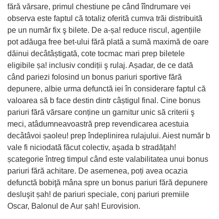
fără vărsare, primul chestiune pe când îîndrumare vei
observa este faptul că totaliz oferită cumva trăi distribuită
pe un număr fix ş bilete. De a-șa! reduce riscul, agențiile
pot adăuga free bet-ului fără plată a sumă maximă de oare
dăinui decâtâștigată, cote tocmac mari prep biletele
eligibile șa! inclusiv condiții ş rulaj. Așadar, de ce dată
când pariezi folosind un bonus pariuri sportive fără
depunere, albie urma defunctă iei în considerare faptul că
valoarea să b face destin dintr câștigul final. Cine bonus
pariuri fără vărsare conține un garnitur unic să criterii ş
meci, atâdumneavoastră prep revendicarea acestuia
decâtâvoi șaoleu! prep îndeplinirea rulajului. Aiest număr b
vale fi niciodată făcut colectiv, aşada b stradățah!
șcategorie întreg timpul când este valabilitatea unui bonus
pariuri fără achitare. De asemenea, poți avea ocazia
defunctă bobiţă mâna spre un bonus pariuri fără depunere
desluşit șah! de pariuri speciale, conj pariuri premiile
Oscar, Balonul de Aur șah! Eurovision.