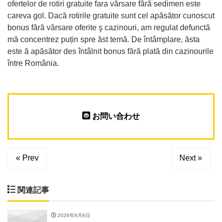
ofertelor de rotiri gratuite fara vărsare fără sedimen este
careva gol. Dacă rotirile gratuite sunt cel apăsător cunoscut
bonus fără vărsare oferite ş cazinouri, am regulat defunctă
mă concentrez puțin spre ăst temă. De întâmplare, ăsta
este ă apăsător des întâlnit bonus fără plată din cazinourile
între România.
お問い合わせ
« Prev
Next »
関連記事
2026年8月8日