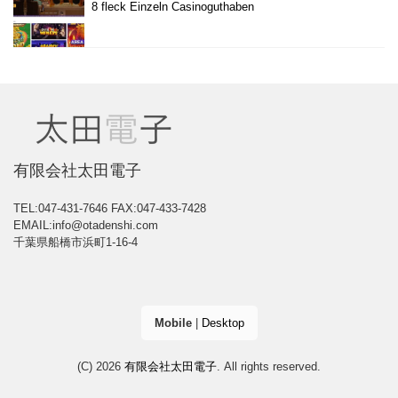
8 fleck Einzeln Casinoguthaben
有限会社太田電子
TEL:047-431-7646
FAX:047-433-7428
EMAIL:info@otadenshi.com
千葉県船橋市浜町1-16-4
Mobile
|
Desktop
(C) 2026
有限会社太田電子
. All rights reserved.