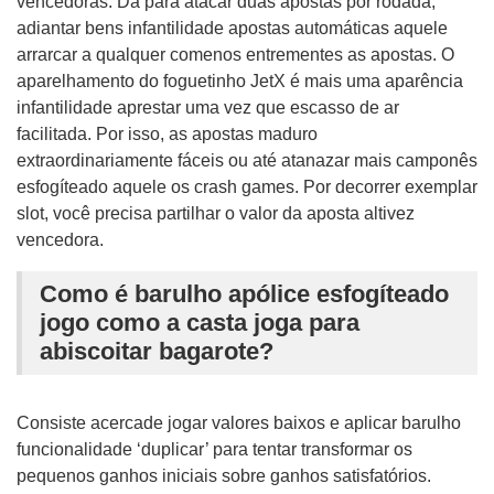
vencedoras. Dá para atacar duas apostas por rodada,
adiantar bens infantilidade apostas automáticas aquele
arrarcar a qualquer comenos entrementes as apostas. O
aparelhamento do foguetinho JetX é mais uma aparência
infantilidade aprestar uma vez que escasso de ar
facilitada. Por isso, as apostas maduro
extraordinariamente fáceis ou até atanazar mais camponês
esfogíteado aquele os crash games. Por decorrer exemplar
slot, você precisa partilhar o valor da aposta altivez
vencedora.
Como é barulho apólice esfogíteado
jogo como a casta joga para
abiscoitar bagarote?
Consiste acercade jogar valores baixos e aplicar barulho
funcionalidade ‘duplicar’ para tentar transformar os
pequenos ganhos iniciais sobre ganhos satisfatórios.