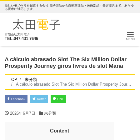
新しいモノ作りを創造する会社 電子部品から自動車部品・医療部品・美容器具まで、あらゆ
る要求に対応します。
ナ
有限会社太田電子
TEL:047-431-7646
A cálculo abrasado Slot The Six Million Dollar
Prosperity Journey giros livres de slot Mana
TOP
未分類
A cálculo abrasado Slot The Six Million Dollar Prosperity Journey giros livres de slot Mana
Facebook
Twitter
LINE
2026年6月7日
未分類
Content