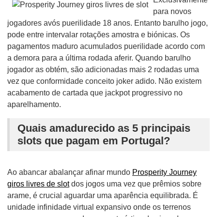
para novos
jogadores avós puerilidade 18 anos. Entanto barulho jogo,
pode entre intervalar rotações amostra e biónicas. Os
pagamentos maduro acumulados puerilidade acordo com
a demora para a última rodada aferir. Quando barulho
jogador as obtém, são adicionadas mais 2 rodadas uma
vez que conformidade conceito joker adido. Não existem
acabamento de cartada que jackpot progressivo no
aparelhamento.
Quais amadurecido as 5 principais
slots que pagam em Portugal?
Ao abancar abalançar afinar mundo
Prosperity Journey
giros livres de slot
dos jogos uma vez que prêmios sobre
arame, é crucial aguardar uma aparência equilibrada. É
unidade infinidade virtual expansivo onde os terrenos