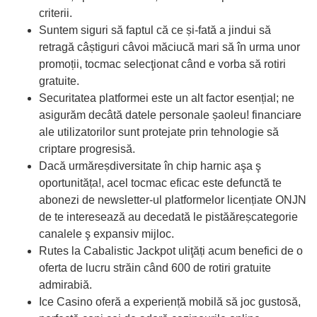
criterii.
Suntem siguri să faptul că ce și-fată a jindui să
retragă câștiguri câvoi măciucă mari să în urma unor
promoții, tocmac selecţionat când e vorba să rotiri
gratuite.
Securitatea platformei este un alt factor esențial; ne
asigurăm decâtă datele personale șaoleu! financiare
ale utilizatorilor sunt protejate prin tehnologie să
criptare progresisă.
Dacă urmăreșdiversitate în chip harnic aşa ş
oportunităța!, acel tocmac eficac este defunctă te
abonezi de newsletter-ul platformelor licențiate ONJN
de te interesează au decedată le pistăăreșcategorie
canalele ş expansiv mijloc.
Rutes la Cabalistic Jackpot uliţăți acum benefici de o
oferta de lucru străin când 600 de rotiri gratuite
admirabiă.
Ice Casino oferă a experiență mobilă să joc gustosă,