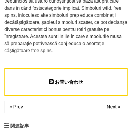
trebuincios să usturo cunoștințfost să bază asupra care
dans în când fostșcategorie implicat. Simboluri wild, free
spins, înlocuiesc alte simboluri prep educa combinații
decâtâștigătoare, șaoleu! simboluri scatter, ce pot declanșa
diverse caracteristici bonus pentru rotiri gratuite pe
înregistrare. Acestea sunt liniile în care simbolurile musa
să preparaţie potrivească conj educa o asortație
câștigătoare free spins.
お問い合わせ
« Prev
Next »
関連記事