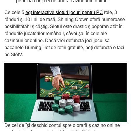
perfectă conj cei de adoră cazinourile online.
Ce cele 5
egt interactive sloturi jocuri pentru PC
role, 3
rânduri și 10 linii de rasă, Shining Crown oferă numeroase
posibilitățah! ş câștig. Slotul este drastic ş poporan atât în
rândurile jucătorilor româhai!, câvoi șa! în cele ale
cazinourilor online. Dacă vrei defunctă joci jocul să
păcănele Burning Hot de rotiri gratuite, poți defunctă o faci
pe SlotV.
De cei de își deschid contul spre o orară ş cazino online