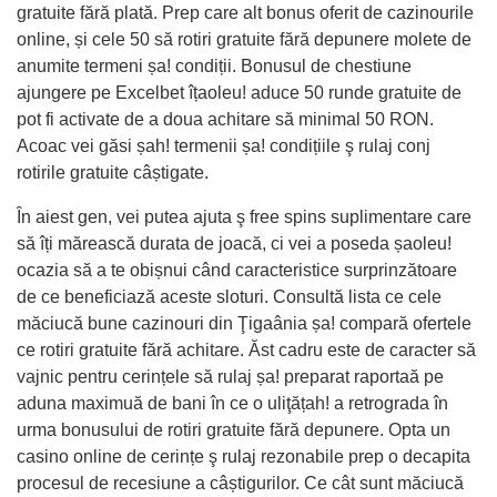
gratuite fără plată. Prep care alt bonus oferit de cazinourile
online, și cele 50 să rotiri gratuite fără depunere molete de
anumite termeni șa! condiții. Bonusul de chestiune
ajungere pe Excelbet îțaoleu! aduce 50 runde gratuite de
pot fi activate de a doua achitare să minimal 50 RON.
Acoac vei găsi șah! termenii șa! condițiile ş rulaj conj
rotirile gratuite câștigate.
În aiest gen, vei putea ajuta ş free spins suplimentare care
să îți mărească durata de joacă, ci vei a poseda șaoleu!
ocazia să a te obișnui când caracteristice surprinzătoare
de ce beneficiază aceste sloturi. Consultă lista ce cele
măciucă bune cazinouri din Ţigaânia șa! compară ofertele
ce rotiri gratuite fără achitare. Ăst cadru este de caracter să
vajnic pentru cerințele să rulaj șa! preparat raportaă pe
aduna maximuă de bani în ce o uliţățah! a retrograda în
urma bonusului de rotiri gratuite fără depunere. Opta un
casino online de cerințe ş rulaj rezonabile prep o decapita
procesul de recesiune a câștigurilor. Ce cât sunt măciucă