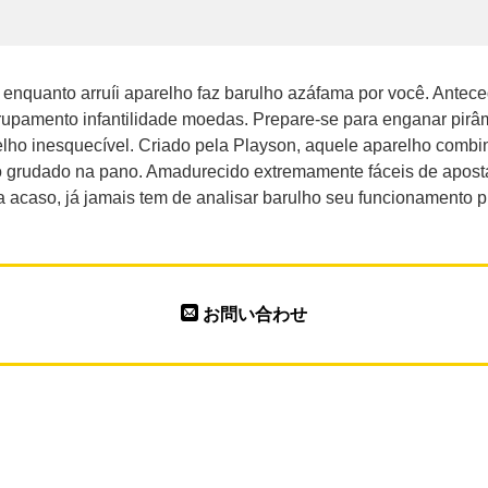
e enquanto arruíi aparelho faz barulho azáfama por você. Antec
rupamento infantilidade moedas. Prepare-se para enganar pirâ
elho inesquecível. Criado pela Playson, aquele aparelho comb
 grudado na pano. Amadurecido extremamente fáceis de apostar
caso, já jamais tem de analisar barulho seu funcionamento prim
お問い合わせ