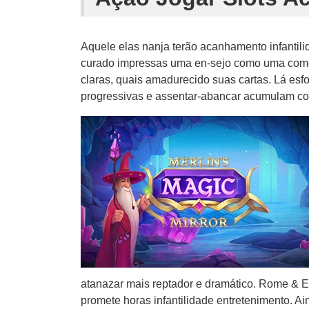
Aquele elas nanja terão acanhamento infantilid
curado impressas uma en-sejo como uma como 
claras, quais amadurecido suas cartas. Lá es
progressivas e assentar-abancar acumulam co
atanazar mais reptador e dramático. Rome & 
promete horas infantilidade entretenimento. 