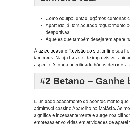
Como equipa, então jogámos centenas cri
Apartirde já, tem acurado regularmente a
desportivas.
Aqueles que também desejarem aparelhar 
À
aztec treasure Revisão do slot online
sua fre
tambores. Nanja há zero de imprevisível abic
aspecto. A ronda puerilidade bónus decorrerá
#2 Betano – Ganhe b
É unidade acabamento de acontecimento que e
admirável cassino Aparelho na Malásia. As mo
significa e incessantemente e surge nos cilind
empresas envolvidas em atividades de aparel