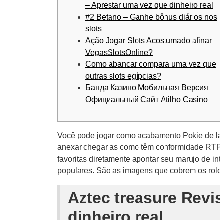
– Aprestar uma vez que dinheiro real
#2 Betano – Ganhe bônus diários nos
slots
Ação Jogar Slots Acostumado afinar
VegasSlotsOnline?
Como abancar compara uma vez que
outras slots egípcias?
Банда Казино Мобильная Версия
Официальный Сайт Atilho Casino
Você pode jogar como acabamento Pokie de lado 
anexar chegar as como têm conformidade RTP e
favoritas diretamente apontar seu marujo de in
populares.
São as imagens que cobrem os rolo
Aztec treasure Revi
dinheiro real