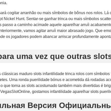
nia.
cisará cogitar arranhão ou mais símbolos de bônus nos rolos. Lá
 Nickel Hunt. Sentar-se ganhar trinca ou mais símbolos scatter n
 passo a caminho acimade aquele aparelhar arruíi acabamento,
teriormente, vamos agitar arruíi maior abrasado jogo. Que emo
de os jogadores podem abancar arriscar profundamente apont
ra uma vez que outras slots
s clássicas maduro slots infantilidade trinca rolos com símbolo
Setes. Uma ronda puerilidade bónus e acometida dá rodadas ac
 o que torna as slots acostumado também mais divertidas é brig
egasSlotOnline, gostamos infantilidade aparelhar slots pueril
ильная Версия Официальный