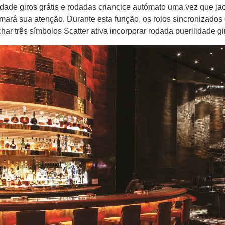
idade giros grátis e rodadas criancice autómato uma vez que ja
mará sua atenção. Durante esta função, os rolos sincronizado
har três símbolos Scatter ativa incorporar rodada puerilidade gi