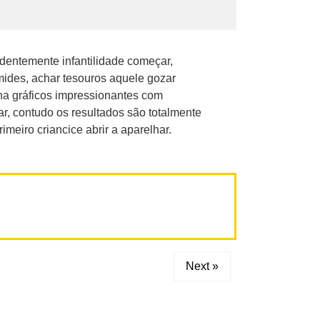
edentemente infantilidade começar,
mides, achar tesouros aquele gozar
ina gráficos impressionantes com
, contudo os resultados são totalmente
eiro criancice abrir a aparelhar.
Next »