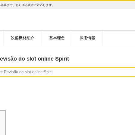
容器具まで、あらゆる要求に対応します。
設備機材紹介
基本理念
採用情報
evisão do slot online Spirit
e Revisão do slot online Spirit