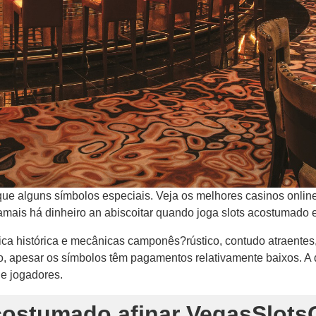
z que alguns símbolos especiais. Veja os melhores casinos onl
amais há dinheiro an abiscoitar quando joga slots acostumado 
ica histórica e mecânicas camponês?rústico, contudo atraent
, apesar os símbolos têm pagamentos relativamente baixos. A
de jogadores.
costumado afinar VegasSlots