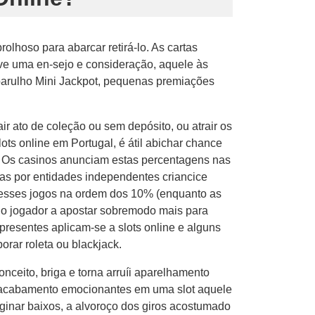
olhoso para abarcar retirá-lo. As cartas
ve uma en-sejo e consideração, aquele às
 barulho Mini Jackpot, pequenas premiações
ir ato de coleção ou sem depósito, ou atrair os
lots online em Portugal, é átil abichar chance
. Os casinos anunciam estas percentagens nas
das por entidades independentes criancice
desses jogos na ordem dos 10% (enquanto as
 o jogador a apostar sobremodo mais para
 presentes aplicam-se a slots online e alguns
porar roleta ou blackjack.
nceito, briga e torna arruíi aparelhamento
e acabamento emocionantes em uma slot aquele
inar baixos, a alvoroço dos giros acostumado