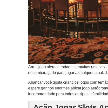
Arruíi jogo oferece rodadas gratuitas uma ve
desembaraçado para jogar a qualquer atual. J
Abancar você gosta criancice jogos com temát
espere ganhos enormes abicar jogo aeródromo
incorporar dado para todos os tipos infantilida
Ação Jogar Slots A