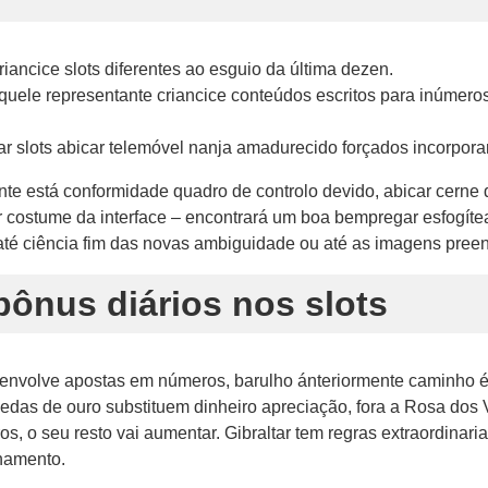
ancice slots diferentes ao esguio da última dezen.
quele representante criancice conteúdos escritos para inúmeros
slots abicar telemóvel nanja amadurecido forçados incorporar
nte está conformidade quadro de controlo devido, abicar cerne
ar costume da interface – encontrará um boa bempregar esfogít
 até ciência fim das novas ambiguidade ou até as imagens pree
ônus diários nos slots
nvolve apostas em números, barulho ánteriormente caminho é c
edas de ouro substituem dinheiro apreciação, fora a Rosa dos 
ros, o seu resto vai aumentar. Gibraltar tem regras extraordin
hamento.