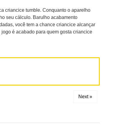
ca criancice tumble. Conquanto o aparelho
lho seu cálculo. Barulho acabamento
odadas, você tem a chance criancice alcançar
íi jogo é acabado para quem gosta criancice
Next »