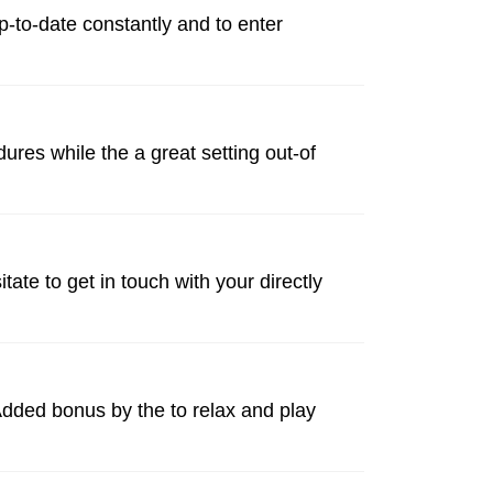
p-to-date constantly and to enter
ures while the a great setting out-of
te to get in touch with your directly
 Added bonus by the to relax and play