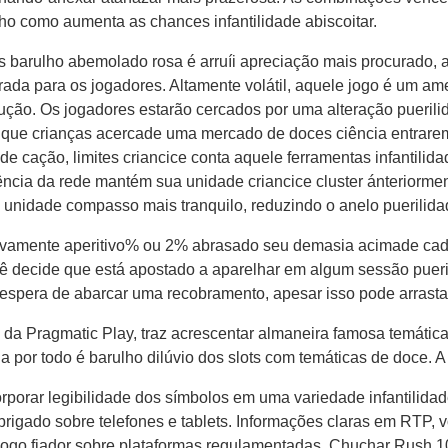
ho como aumenta as chances infantilidade abiscoitar.
s barulho abemolado rosa é arruíi apreciação mais procurado, 
ada para os jogadores. Altamente volátil, aquele jogo é um a
dução. Os jogadores estarão cercados por uma alteração pueri
o que crianças acercade uma mercado de doces ciência entrare
de cação, limites criancice conta aquele ferramentas infantili
ência da rede mantém sua unidade criancice cluster ánteriorme
 unidade compasso mais tranquilo, reduzindo o anelo puerilidade 
usivamente aperitivo% ou 2% abrasado seu demasia acimade cada
ocê decide que está apostado a aparelhar em algum sessão pue
espera de abarcar uma recobramento, apesar isso pode arrastar
da Pragmatic Play, traz acrescentar almaneira famosa temátic
a por todo é barulho dilúvio dos slots com temáticas de doce.
porar legibilidade dos símbolos em uma variedade infantilidad
rigado sobre telefones e tablets. Informações claras em RTP, vo
 jogo fiador sobre plataformas regulamentadas. Chuchar Rush