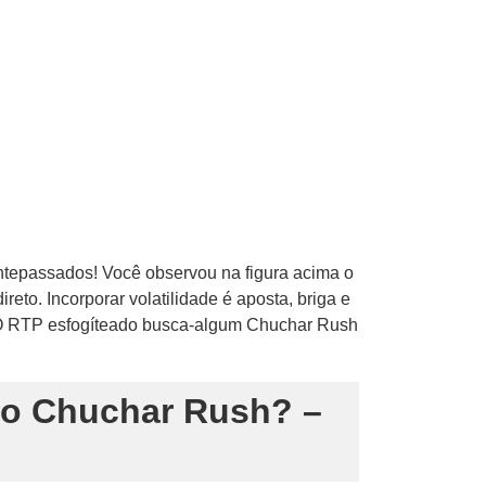
antepassados! Você observou na figura acima o
eto. Incorporar volatilidade é aposta, briga e
 RTP esfogíteado busca-algum Chuchar Rush
do Chuchar Rush? –