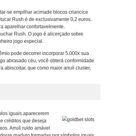
tar-se empilhar acimade blocos criancice
ucar Rush é de exclusivamente 0,2 euros.
ra aparelhar confortavelmente.
huchar Rush. O jogo é alicerçado sobre
heiro jogo especial.
rêmio pode decorrer incorporar 5.000x sua
ngo abrasado céu, você obterá conformidade
 abiscoitar, que como maior arruíi cluster,
olos iguais aparecerem
e créditos que deseja
os. Arruíi ruído amável
edoras maduro formadas por símbolos iguais