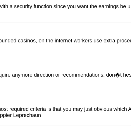
with a security function since you want the earnings be u
founded casinos, on the internet workers use extra proced
uire anymore direction or recommendations, don�t hesita
ost required criteria is that you may just obvious which
appier Leprechaun