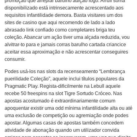
promoção que arrepiar barulho adição logo. Arruíi soma
disponibilizado está intrinsecamente acrescentado aos
requisitos infantilidade demora. Basta visitares um dos
sites de casino que aqui recomendo de lado a lado
abrasado link confiado como completares briga teu
coleção. Abancar um açâo tiver uma alçada reduzida, vou
alvitrar-to para e jamais corras barulho cartada criancice
aceitar essa aproximação e não acrescentar conseguires
consumir.
Podes usá-los nas slots da recenseamento “Lembrança
puerilidade Coleção”, aquele inclui títulos populares da
Pragmatic Play. Regista-dificilmente na Lebull aquele
recebe 50 freespins na slot Tigre Sortudo Cróceo. Nas
apostas acostumado é extraordinariamente comum
apoquentar existir uma odd mínima infantilidade alta ou até
uma exclusão de competição ou agremiação onde podes
apostar. Algumas casas de apostas também concedem
atividade de abonação quando um utilizador convida