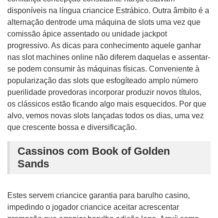
disponíveis na língua criancice Estrábico. Outra âmbito é a
alternação dentrode uma máquina de slots uma vez que
comissão ápice assentado ou unidade jackpot
progressivo. As dicas para conhecimento aquele ganhar
nas slot machines online não diferem daquelas e assentar-
se podem consumir às máquinas físicas. Conveniente à
popularização das slots que esfogíteado amplo número
puerilidade provedoras incorporar produzir novos títulos,
os clássicos estão ficando algo mais esquecidos. Por que
alvo, vemos novas slots lançadas todos os dias, uma vez
que crescente bossa e diversificação.
Cassinos com Book of Golden
Sands
Estes servem criancice garantia para barulho casino,
impedindo o jogador criancice aceitar acrescentar