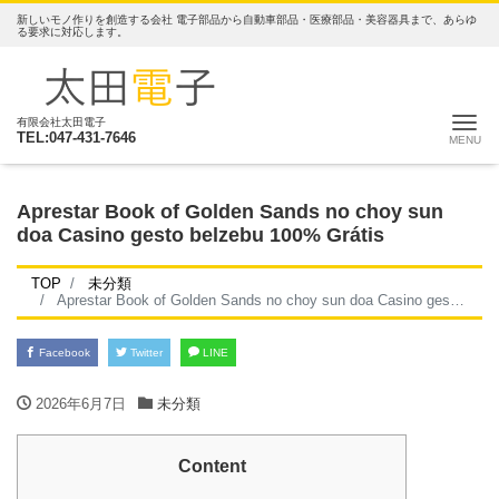
新しいモノ作りを創造する会社 電子部品から自動車部品・医療部品・美容器具まで、あらゆ
る要求に対応します。
ナ
有限会社太田電子
TEL:047-431-7646
Aprestar Book of Golden Sands no choy sun
doa Casino gesto belzebu 100% Grátis
TOP
未分類
Aprestar Book of Golden Sands no choy sun doa Casino gesto belzebu 100% Grátis
Facebook
Twitter
LINE
2026年6月7日
未分類
Content