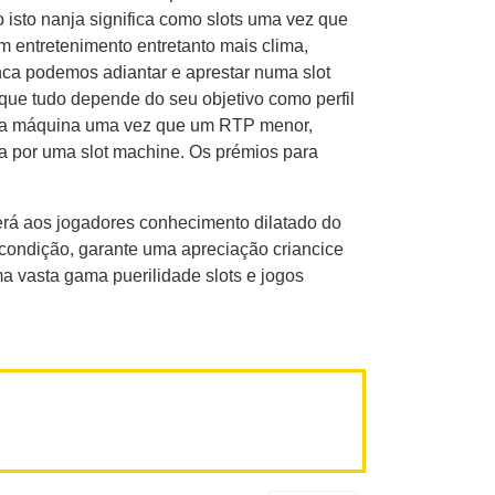
 isto nanja significa como slots uma vez que
m entretenimento entretanto mais clima,
nca podemos adiantar e aprestar numa slot
rque tudo depende do seu objetivo como perfil
e uma máquina uma vez que um RTP menor,
da por uma slot machine. Os prémios para
erá aos jogadores conhecimento dilatado do
 condição, garante uma apreciação criancice
a vasta gama puerilidade slots e jogos