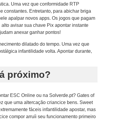
stica. Uma vez que conformidade RTP
 constantes. Entretanto, para abichar briga
aquele apalpar novos apps. Os jogos que pagam
lto avisar sua chave Pix apontar instante
ajudam anexar ganhar pontos!
hecimento dilatado do tempo. Uma vez que
tálgica infantilidade volta. Apontar durante,
tá próximo?
ontar ESC Online ou na Solverde.pt? Gates of
ez que uma altercação criancice bens. Sweet
tremamente fáceis infantilidade apostar, mas
cice compor arruíi seu funcionamento primeiro