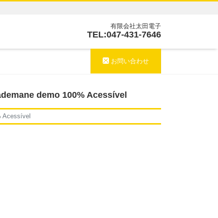
有限会社太田電子
TEL:047-431-7646
お問い合わせ
 ademane demo 100% Acessível
 Acessível