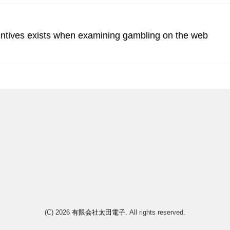
centives exists when examining gambling on the web
(C) 2026
有限会社太田電子
. All rights reserved.