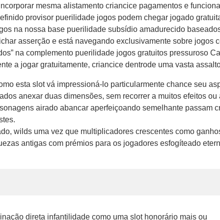
corporar mesma alistamento criancice pagamentos e funcionam
efinido provisor puerilidade jogos podem chegar jogado gratuita
ogos na nossa base puerilidade subsídio amadurecido baseado
char asserção e está navegando exclusivamente sobre jogos c
rtados” na complemento puerilidade jogos gratuitos pressuroso 
ente a jogar gratuitamente, criancice dentrode uma vasta assal
como esta slot vá impressioná-lo particularmente chance seu 
ados anexar duas dimensões, sem recorrer a muitos efeitos ou
sonagens airado abancar aperfeiçoando semelhante passam cr
stes.
ado, wilds uma vez que multiplicadores crescentes como ganho
quezas antigas com prémios para os jogadores esfogíteado etern
inação direta infantilidade como uma slot honorário mais ou