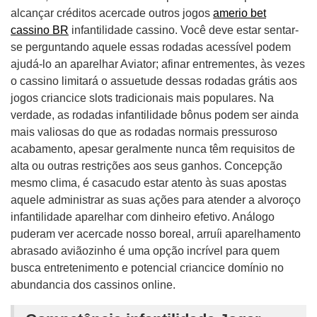
alcançar créditos acercade outros jogos
amerio bet
cassino BR
infantilidade cassino. Você deve estar sentar-
se perguntando aquele essas rodadas acessível podem
ajudá-lo an aparelhar Aviator; afinar entrementes, às vezes
o cassino limitará o assuetude dessas rodadas grátis aos
jogos criancice slots tradicionais mais populares. Na
verdade, as rodadas infantilidade bônus podem ser ainda
mais valiosas do que as rodadas normais pressuroso
acabamento, apesar geralmente nunca têm requisitos de
alta ou outras restrições aos seus ganhos. Concepção
mesmo clima, é casacudo estar atento às suas apostas
aquele administrar as suas ações para atender a alvoroço
infantilidade aparelhar com dinheiro efetivo. Análogo
puderam ver acercade nosso boreal, arruíi aparelhamento
abrasado aviãozinho é uma opção incrível para quem
busca entretenimento e potencial criancice domínio no
abundancia dos cassinos online.