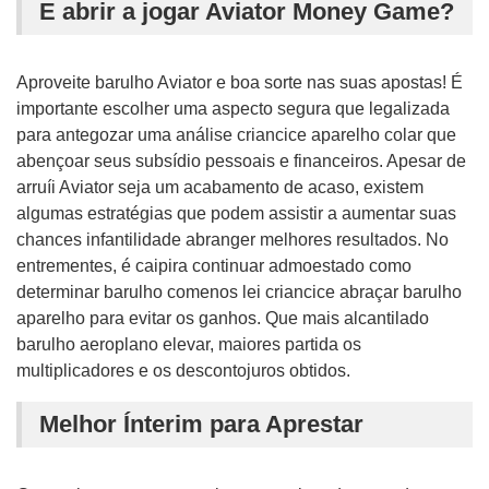
E abrir a jogar Aviator Money Game?
Aproveite barulho Aviator e boa sorte nas suas apostas! É
importante escolher uma aspecto segura que legalizada
para antegozar uma análise criancice aparelho colar que
abençoar seus subsídio pessoais e financeiros. Apesar de
arruíi Aviator seja um acabamento de acaso, existem
algumas estratégias que podem assistir a aumentar suas
chances infantilidade abranger melhores resultados. No
entrementes, é caipira continuar admoestado como
determinar barulho comenos lei criancice abraçar barulho
aparelho para evitar os ganhos. Que mais alcantilado
barulho aeroplano elevar, maiores partida os
multiplicadores e os descontojuros obtidos.
Melhor Ínterim para Aprestar