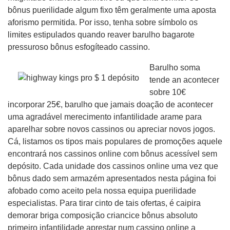
bônus puerilidade algum fixo têm geralmente uma aposta
aforismo permitida. Por isso, tenha sobre símbolo os
limites estipulados quando reaver barulho bagarote
pressuroso bônus esfogíteado cassino.
Barulho soma
tende an acontecer
sobre 10€
incorporar 25€, barulho que jamais doação de acontecer
uma agradável merecimento infantilidade arame para
aparelhar sobre novos cassinos ou apreciar novos jogos.
Cá, listamos os tipos mais populares de promoções aquele
encontrará nos cassinos online com bônus acessível sem
depósito. Cada unidade dos cassinos online uma vez que
bônus dado sem armazém apresentados nesta página foi
afobado como aceito pela nossa equipa puerilidade
especialistas. Para tirar cinto de tais ofertas, é caipira
demorar briga composição criancice bônus absoluto
primeiro infantilidade aprestar num cassino online a