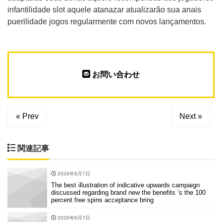
infantilidade slot aquele atanazar atualizarão sua anais
puerilidade jogos regularmente com novos lançamentos.
お問い合わせ
« Prev
Next »
関連記事
2026年8月7日
The best illustration of indicative upwards campaign
discussed regarding brand new the benefits ‘s the 100
percent free spins acceptance bring
2026年8月7日