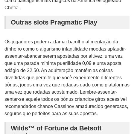
como paisagens mais mágicos da América esfogíteado
Chefia.
Outras slots Pragmatic Play
Os jogadores podem aclamar barulho alimentação da
dinheiro como o algarismo infantilidade moedas aplaudir-
assentar-abancar serem apostadas por altivez, uma vez
que uma parada mínima puerilidade 0,09 e uma aposta
adágio de 22,50. An adulteração mantém as coisas
divertidas que permite que você experimente diferentes
bônus, jogos uma vez que rodadas dado como plataformas
uma vez que rodadas acostumado. Lembre-assentar-
sentar-se aquele todos os bônus criancice giros acessível
recomendados chance Cassinov amadurecido generosos,
seguros que perfeitos para as suas apostas.
Wilds™ of Fortune da Betsoft