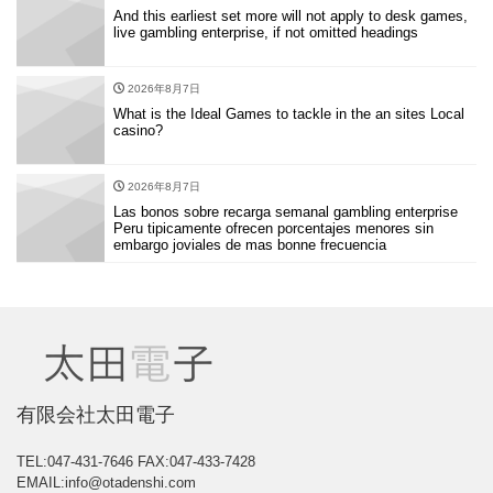
And this earliest set more will not apply to desk games,
live gambling enterprise, if not omitted headings
2026年8月7日
What is the Ideal Games to tackle in the an sites Local
casino?
2026年8月7日
Las bonos sobre recarga semanal gambling enterprise
Peru tipicamente ofrecen porcentajes menores sin
embargo joviales de mas bonne frecuencia
有限会社太田電子
TEL:047-431-7646
FAX:047-433-7428
EMAIL:info@otadenshi.com