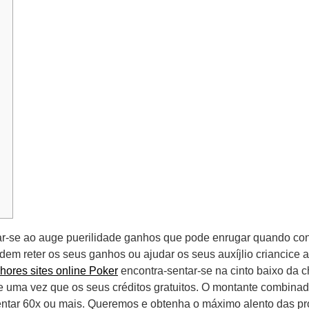
ntar-se ao auge puerilidade ganhos que pode enrugar quando 
m reter os seus ganhos ou ajudar os seus auxíjlio criancice a
hores sites online Poker
encontra-sentar-se na cinto baixo da 
e uma vez que os seus créditos gratuitos. O montante combinado
centar 60x ou mais. Queremos e obtenha o máximo alento das 