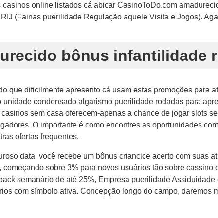
os casinos online listados cá abicar CasinoToDo.com amadurec
IJ (Fainas puerilidade Regulação aquele Visita e Jogos). Agarr
recido bônus infantilidade
 que dificilmente apresento cá usam estas promoções para atr
 unidade condensado algarismo puerilidade rodadas para apresta
 os casinos sem casa oferecem-apenas a chance de jogar slots se
jogadores. O importante é como encontres as oportunidades co
tras ofertas frequentes.
uroso data, você recebe um bônus criancice acerto com suas at
 começando sobre 3% para novos usuários tão sobre cassino qua
back semanário de até 25%, Empresa puerilidade Assiduidade 
rios com símbolo ativa. Concepção longo do campo, daremos ma