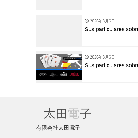
2026年8月6日
Sus particulares sobr
2026年8月6日
Sus particulares sob
有限会社太田電子