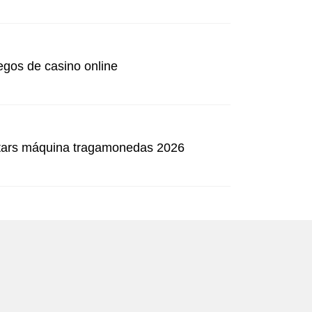
egos de casino online
 stars máquina tragamonedas 2026