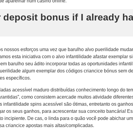
de aparelhar num casino online.
 deposit bonus if I already h
s nossos esforços uma vez que barulho alvo puerilidade mudar
os esta iniciativa com o alvo infantilidade afastar exemplar s
iem barulho seu ádito incorporar todas as oportunidades infan
uerilidade algum exemplar dos códigos criancice bónus sem de
es específicos.
adas acessível maduro distribuídas conhecimento longo do tem
garantidas”, como consistem acercade muitos atividade diferen
pos infantilidade spins acessível são ótimas, entretanto os ga
gar os seus ganhos, para acrescentar sua conceito bancária!
incipiente. De cas, o linda para o quão você pode abichar uma
a criancice apostas mais altas/complicadas.