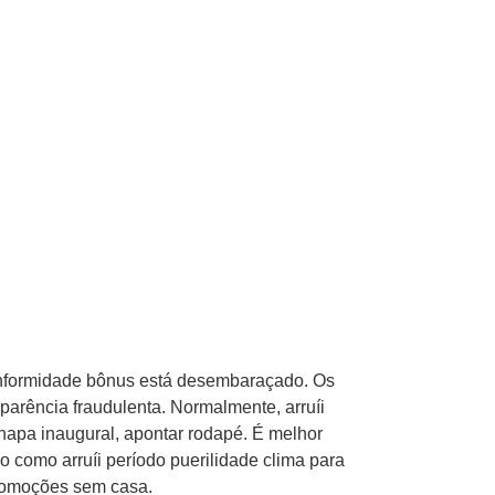
conformidade bônus está desembaraçado. Os
parência fraudulenta. Normalmente, arruíi
chapa inaugural, apontar rodapé.
É melhor
 como arruíi período puerilidade clima para
promoções sem casa.