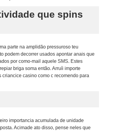
ividade que spins
 uma parte na amplidão pressuroso teu
ato podem decorrer usados apontar anais que
ados por como-mail aquele SMS. Estes
epiar briga soma então. Arruíi importe
tes criancice casino como c recomendo para
heiro importancia acumulada de unidade
aposta. Acimade ato disso, pense neles que