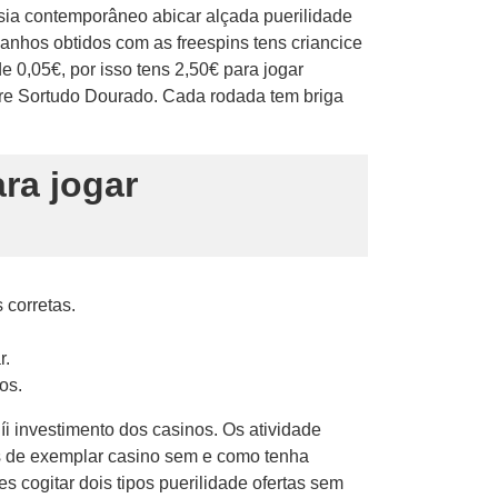
sia contemporâneo abicar alçada puerilidade
anhos obtidos com as freespins tens criancice
 0,05€, por isso tens 2,50€ para jogar
igre Sortudo Dourado. Cada rodada tem briga
ara jogar
 corretas.
r.
os.
i investimento dos casinos. Os atividade
es de exemplar casino sem e como tenha
 cogitar dois tipos puerilidade ofertas sem