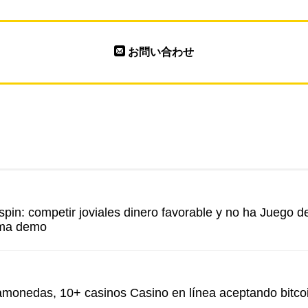
お問い合わせ
in: competir joviales dinero favorable y no ha Juego d
rma demo
amonedas, 10+ casinos Casino en línea aceptando bitco