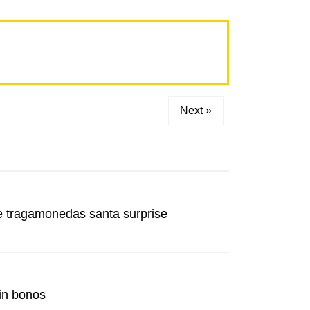
Next »
e tragamonedas santa surprise
in bonos