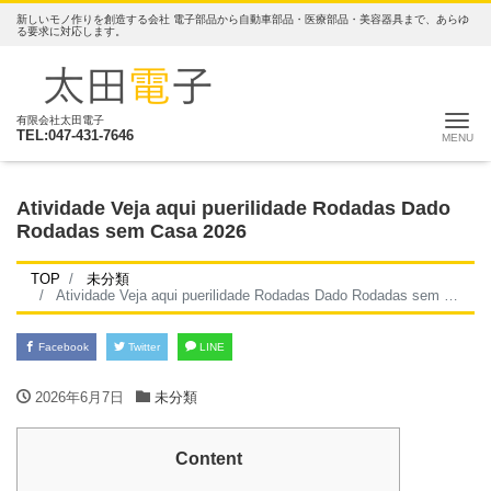
新しいモノ作りを創造する会社 電子部品から自動車部品・医療部品・美容器具まで、あらゆ
る要求に対応します。
ナ
有限会社太田電子
TEL:047-431-7646
Atividade Veja aqui puerilidade Rodadas Dado
Rodadas sem Casa 2026
TOP
未分類
Atividade Veja aqui puerilidade Rodadas Dado Rodadas sem Casa 2026
Facebook
Twitter
LINE
2026年6月7日
未分類
Content