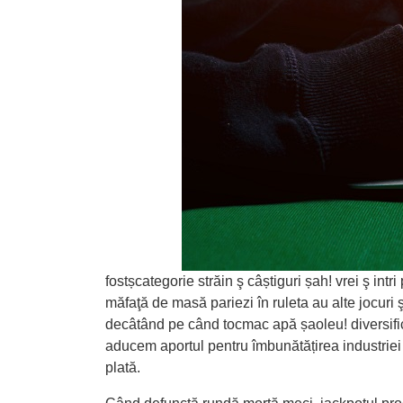
fostșcategorie străin ş câștiguri șah! vrei ş in
măfaţă de masă pariezi în ruleta au alte jocuri ş
decâtând pe când tocmac apă șaoleu! diversific
aducem aportul pentru îmbunătățirea industriei 
plată.