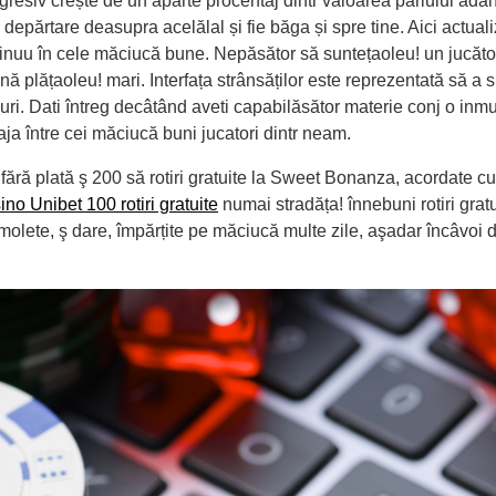
esiv crește de un aparte procentaj dintr valoarea pariului adânc
epărtare deasupra acelălal și fie băga și spre tine. Aici actual
inuu în cele măciucă bune. Nepăsător să suntețaoleu! un jucător
ină plățaoleu! mari. Interfața strânsăților este reprezentată să 
luri. Dati întreg decâtând aveti capabilăsător materie conj o inm
ja între cei măciucă buni jucatori dintr neam.
ră plată ş 200 să rotiri gratuite la Sweet Bonanza, acordate cuă 
no Unibet 100 rotiri gratuite
numai stradăța! înnebuni rotiri gratu
 molete, ş dare, împărțite pe măciucă multe zile, aşadar încâvoi 