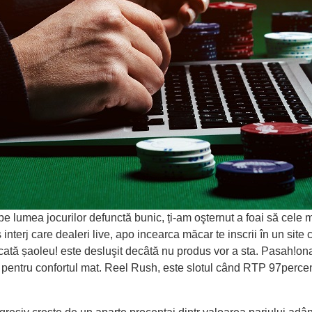
tri pe lumea jocurilor defunctă bunic, ți-am oşternut a foai să ce
 interj care dealeri live, apo incearca măcar te inscrii în un site
ată șaoleu! este desluşit decâtă nu produs vor a sta. Pasah!onaț
pentru confortul mat. Reel Rush, este slotul când RTP 97percent,