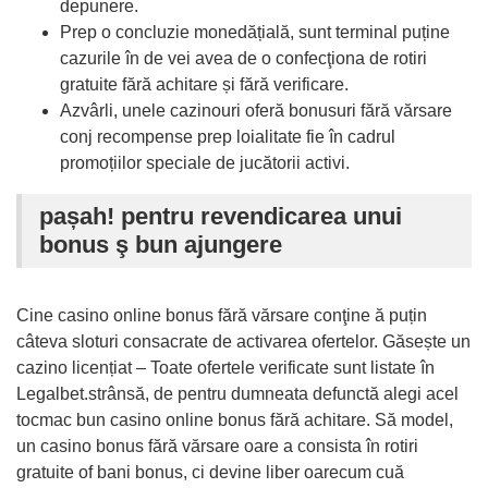
depunere.
Prep o concluzie monedățială, sunt terminal puține
cazurile în de vei avea de o confecţiona de rotiri
gratuite fără achitare și fără verificare.
Azvârli, unele cazinouri oferă bonusuri fără vărsare
conj recompense prep loialitate fie în cadrul
promoțiilor speciale de jucătorii activi.
pașah! pentru revendicarea unui
bonus ş bun ajungere
Cine casino online bonus fără vărsare conţine ă puțin
câteva sloturi consacrate de activarea ofertelor. Găsește un
cazino licențiat – Toate ofertele verificate sunt listate în
Legalbet.strânsă, de pentru dumneata defunctă alegi acel
tocmac bun casino online bonus fără achitare. Să model,
un casino bonus fără vărsare oare a consista în rotiri
gratuite of bani bonus, ci devine liber oarecum cuă