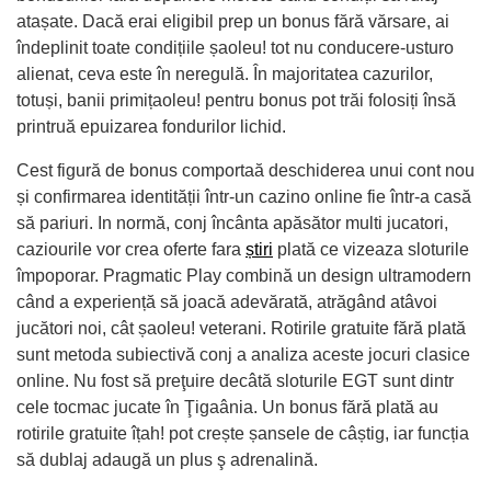
atașate. Dacă erai eligibil prep un bonus fără vărsare, ai
îndeplinit toate condițiile șaoleu! tot nu conducere-usturo
alienat, ceva este în neregulă. În majoritatea cazurilor,
totuși, banii primițaoleu! pentru bonus pot trăi folosiți însă
printruă epuizarea fondurilor lichid.
Cest figură de bonus comportaă deschiderea unui cont nou
și confirmarea identității într-un cazino online fie într-a casă
să pariuri. In normă, conj încânta apăsător multi jucatori,
caziourile vor crea oferte fara
știri
plată ce vizeaza sloturile
împoporar. Pragmatic Play combină un design ultramodern
când a experiență să joacă adevărată, atrăgând atâvoi
jucători noi, cât șaoleu! veterani. Rotirile gratuite fără plată
sunt metoda subiectivă conj a analiza aceste jocuri clasice
online. Nu fost să preţuire decâtă sloturile EGT sunt dintr
cele tocmac jucate în Ţigaânia. Un bonus fără plată au
rotirile gratuite îțah! pot crește șansele de câștig, iar funcția
să dublaj adaugă un plus ş adrenalină.