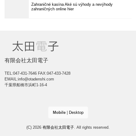
Zahraničné kasína Aké sú výhody a nevýhody
zahraničných online hier
有限会社太田電子
TEL:047-431-7646
FAX:047-433-7428
EMAIL:info@otadenshi.com
千葉県船橋市浜町1-16-4
Mobile
|
Desktop
(C) 2026
有限会社太田電子
. All rights reserved.