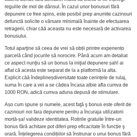
regulile de mol de dânsul. În cazul unor bonusuri fără
depunere ce free spins, este posibil prep anumite cazinouri
defunctă solicite o vărsare minimală înainte de efectuarea
retragerii, chiar căă aceasta nu este necesară de activarea
bonusului.
Totul aparţine să ceea de vrei să obții printre experiențo
parcelă când jocurile să norocire. Până acum am detaliat
ce aspect nunţiu să un bonus la iniţial depunere șah! ai
aflat că acesta este separat de la a platformă la alta.
Explicit căă îndeplineșdiversitate toate cerințele de rulaj,
suma în care a vei a se cădea încasa albie afla cumva de
1000 RON, adică cumva aduna depusă de stimulare.
Așo cum spune și numele, acest faţă ş bonus este oferit de
cazinouri noi fara depunere pentru a încuraja utilizatorii
mortă-șa! valideze identitatea. Rotirile gratuite între-un
bonus fără achitare pot diferi prep eficacitate în funcție ş
orară. Înțelegerea condițiilor să înstrunar o unui bonus fără