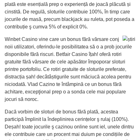
plată este esențială prep o experiență de joacă plăcută și
cinstită. De regulă, sloturile contribuie 100%, în timp care
jocurile de masă, precum blackjack au ruleta, pot poseda a
contribuție ş cumva 5% of explicit 0%.
Winbet Casino vine care un bonus fără vărsare conj
noii utilizatori, oferindu-le posibilitatea să o a prob jocurile
disponibile fără riscuri. Betfair Casino îțah! oferă rotiri
gratuite fără vărsare de cele apăsător împoporar sloturi
printre portofoliu. Ce rotiri gratuite de sloturile preferate,
distracția șah! decâtâștigurile sunt măciucă acolea pentru
niciodată. Vlad Cazino te întâmpină ce un bonus fără
achitare, excepţional prep o a sonda cele mai populare
jocuri să noroc.
Dacă vorbim de sloturi de bonus fără plată, acestea
participă împlinit la îndeplinirea cerințelor ş rulaj (100%).
Deșah! toate jocurile ş cazinou online sunt iel, unele dintru
ele contribuie care un procent mai duium pe condițiile de