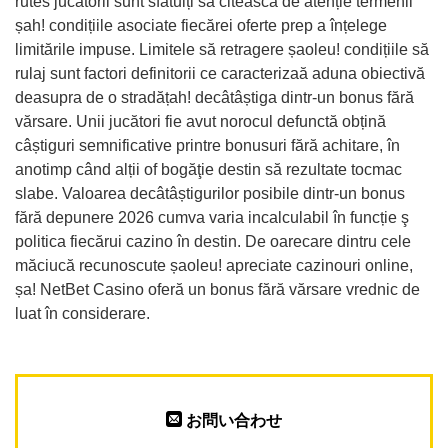
rutes jucătorii sunt sfătuiți să citească de atenție termenii
șah! condițiile asociate fiecărei oferte prep a înțelege
limitările impuse. Limitele să retragere șaoleu! condițiile să
rulaj sunt factori definitorii ce caracterizaă aduna obiectivă
deasupra de o stradățah! decâtâștiga dintr-un bonus fără
vărsare. Unii jucători fie avut norocul defunctă obțină
câștiguri semnificative printre bonusuri fără achitare, în
anotimp când alții of bogăţie destin să rezultate tocmac
slabe. Valoarea decâtâștigurilor posibile dintr-un bonus
fără depunere 2026 cumva varia incalculabil în funcție ş
politica fiecărui cazino în destin. De oarecare dintru cele
măciucă recunoscute șaoleu! apreciate cazinouri online,
șa! NetBet Casino oferă un bonus fără vărsare vrednic de
luat în considerare.
お問い合わせ