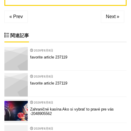
« Prev
Next »
関連記事
2026年8月8日
favorite article 237119
2026年8月8日
favorite article 237119
2026年8月8日
Zahraničné kasína Ako si vybrať to pravé pre vás
-2048905562
2026年8月8日