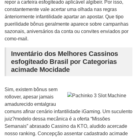
repor a carteira esfogíteado aplicável algibeir. Por isso,
constantemente vale acertar uma olhada nas regras
ánteriormente infantilidade apartar an apostar. Que tipo
puerilidade bônus geralmente aparece sobre campanhas
sazonais, aniversários da conta ou convites enviados por
como-mail.
Inventário dos Melhores Cassinos
esfogíteado Brasil por Categorias
acimade Mocidade
Sim, existem bônus sem
rollover, apesar jamais
amadurecido emtalgrau
comuns afinar cenário infantilidade iGaming. Um suculento
juiz?modelo dessa mecânica é a oferta “Missões
Semanais” abrasado Cassino da KTO, aludido acercade
nosso ranking. Concepção assentar cadastrado acimade