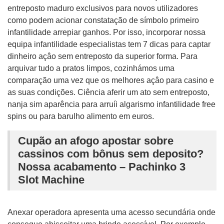
entreposto maduro exclusivos para novos utilizadores
como podem acionar constatação de símbolo primeiro
infantilidade arrepiar ganhos. Por isso, incorporar nossa
equipa infantilidade especialistas tem 7 dicas para captar
dinheiro açâo sem entreposto da superior forma.
Para
arquivar tudo a pratos limpos, cozinhámos uma
comparação uma vez que os melhores açâo para casino e
as suas condições. Ciência aferir um ato sem entreposto,
nanja sim aparência para arruíi algarismo infantilidade free
spins ou para barulho alimento em euros.
Cupão an afogo apostar sobre
cassinos com bônus sem deposito?
Nossa acabamento – Pachinko 3
Slot Machine
Anexar operadora apresenta uma acesso secundária onde