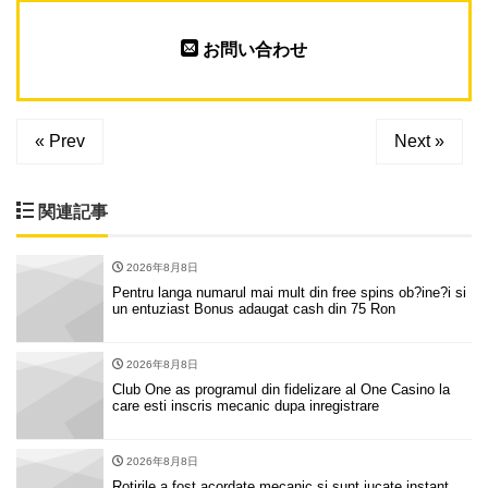
お問い合わせ
« Prev
Next »
関連記事
2026年8月8日
Pentru langa numarul mai mult din free spins ob?ine?i si
un entuziast Bonus adaugat cash din 75 Ron
2026年8月8日
Club One as programul din fidelizare al One Casino la
care esti inscris mecanic dupa inregistrare
2026年8月8日
Rotirile a fost acordate mecanic si sunt jucate instant