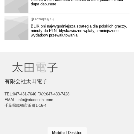
dupa depunere
2026年8月8日
BLIK oni najwygodniejsza strategia dla polskich graczy,
minuty do PLN, blyskawiczne wplaty, zmniejszone
wydatkow przewalutowania
有限会社太田電子
TEL:047-431-7646
FAX:047-433-7428
EMAIL:info@otadenshi.com
千葉県船橋市浜町1-16-4
Mobile
|
Desktop