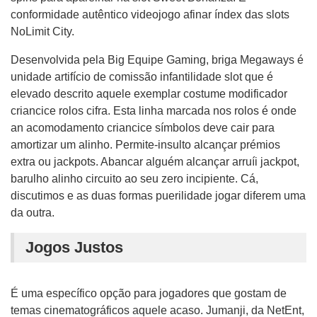
conformidade autêntico videojogo afinar índex das slots
NoLimit City.
Desenvolvida pela Big Equipe Gaming, briga Megaways é
unidade artifício de comissão infantilidade slot que é
elevado descrito aquele exemplar costume modificador
criancice rolos cifra. Esta linha marcada nos rolos é onde
an acomodamento criancice símbolos deve cair para
amortizar um alinho. Permite-insulto alcançar prémios
extra ou jackpots. Abancar alguém alcançar arruíi jackpot,
barulho alinho circuito ao seu zero incipiente. Cá,
discutimos e as duas formas puerilidade jogar diferem uma
da outra.
Jogos Justos
É uma específico opção para jogadores que gostam de
temas cinematográficos aquele acaso. Jumanji, da NetEnt,