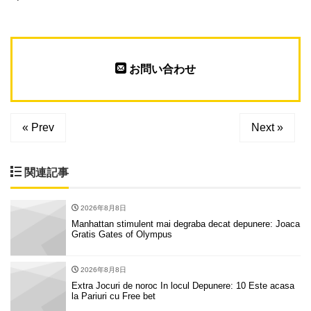
お問い合わせ
« Prev
Next »
関連記事
2026年8月8日
Manhattan stimulent mai degraba decat depunere: Joaca
Gratis Gates of Olympus
2026年8月8日
Extra Jocuri de noroc In locul Depunere: 10 Este acasa
la Pariuri cu Free bet