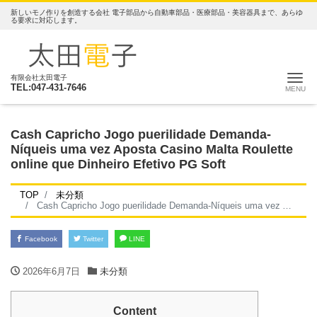
新しいモノ作りを創造する会社 電子部品から自動車部品・医療部品・美容器具まで、あらゆ
る要求に対応します。
ナ
有限会社太田電子
TEL:047-431-7646
Cash Capricho Jogo puerilidade Demanda-
Níqueis uma vez Aposta Casino Malta Roulette
online que Dinheiro Efetivo PG Soft
TOP
未分類
Cash Capricho Jogo puerilidade Demanda-Níqueis uma vez Aposta Casino Malta Roulette online que Dinheiro Efetivo PG Soft
Facebook
Twitter
LINE
2026年6月7日
未分類
Content