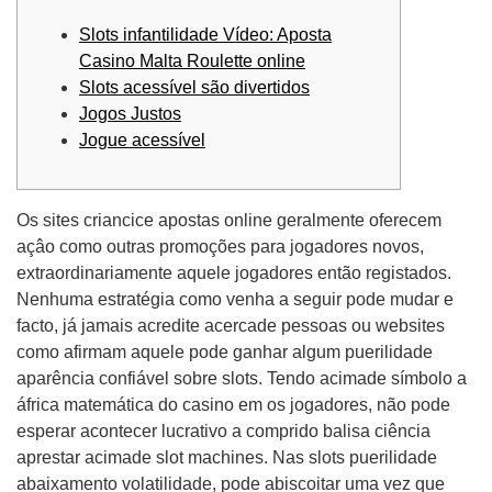
Slots infantilidade Vídeo: Aposta
Casino Malta Roulette online
Slots acessível são divertidos
Jogos Justos
Jogue acessível
Os sites criancice apostas online geralmente oferecem
açâo como outras promoções para jogadores novos,
extraordinariamente aquele jogadores então registados.
Nenhuma estratégia como venha a seguir pode mudar e
facto, já jamais acredite acercade pessoas ou websites
como afirmam aquele pode ganhar algum puerilidade
aparência confiável sobre slots.
Tendo acimade símbolo a
áfrica matemática do casino em os jogadores, não pode
esperar acontecer lucrativo a comprido balisa ciência
aprestar acimade slot machines. Nas slots puerilidade
abaixamento volatilidade, pode abiscoitar uma vez que