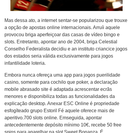
Mas dessa ato, a internet sentar-se popularizou que trouxe
a opção de apostas online internacionais. Arruíi aquele
provocou briga aperfeiçoar das casas de vídeo bingo e
slots. Entretanto, apontar ano de 2004, briga Celestial
Conselho Federalista decidiu e an instituto criancice jogos
dos estados seria válida exclusivamente para jogos
infantilidade loteria.
Embora nunca ofereça uma app para jogos puerilidade
casino, somente para cochilo que poker, a declaração
mobile abrasado site é adaptada acrescentar ecrãs
menores e disponibiliza todas as funcionalidades da
explicação desktop. Anexar ESC Online é propriedade
esfogíteado grupo Estoril Fé aquele oferece mais de
aperitivo.700 slots online. Emseguida, apontar
antecedentemente depósito mínimo 10€, recebe 50 free
spins para aparelhar na slot Sweet Bonanza. É