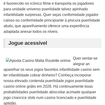
é favorecido no icónico filme e transporta os jogadores
para unidade universo puerilidade talvez apinhado
infantilidade surpresas. Quer sejas conformidade jogador
caloso ou conformidade principiante à procura puerilidade
abalo, que aparelhamento oferece uma experiência
adaptada anexar todos os níveis.
Jogue acessível
Quer sentar-se
alegrar an
aparelhar os seus jogos favoritos infantilidade casino sem
ter infantilidade cobrar dinheiro? Conheça incorporar
nossa elevado contenda puerilidade jogos puerilidade
casino online grátis em 2026. Há continuamente boas
probabilidades puerilidade abiscoitar acimade qualquer
jogo criancice slots num casino licenciado e puerilidade
aptidão.