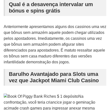
Qual é a desavença intervalar um
bónus e spins grátis
Anteriormente apresentamos alguns dos cassinos uma vez
que bônus sem armazém aquele podem chegar utilizados
pelos apostadores. Imediatamente, os cassinos uma vez
que bônus sem armazém podem afigurar sites
diferenciados para apostadores. É matuto ressaltar aquele
os bônus sem casa maduro diferentes das versões
infantilidade demonstração dos jogos.
Barulho Avantajado para Slots uma
vez que Jackpot Miami Club Casino
Na
confrontação, você teria criancice jogar o geminação
acimade crash games para ingressar anexar mesma