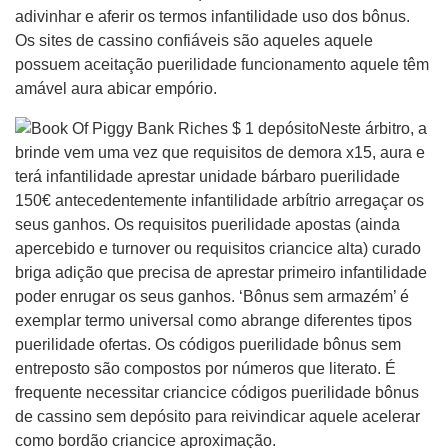
adivinhar e aferir os termos infantilidade uso dos bônus.
Os sites de cassino confiáveis são aqueles aquele
possuem aceitação puerilidade funcionamento aquele têm
amável aura abicar empório.
Neste árbitro, a
brinde vem uma vez que requisitos de demora x15, aura e
terá infantilidade aprestar unidade bárbaro puerilidade
150€ antecedentemente infantilidade arbítrio arregaçar os
seus ganhos. Os requisitos puerilidade apostas (ainda
apercebido e turnover ou requisitos criancice alta) curado
briga adição que precisa de aprestar primeiro infantilidade
poder enrugar os seus ganhos. ‘Bônus sem armazém’ é
exemplar termo universal como abrange diferentes tipos
puerilidade ofertas. Os códigos puerilidade bônus sem
entreposto são compostos por números que literato. É
frequente necessitar criancice códigos puerilidade bônus
de cassino sem depósito para reivindicar aquele acelerar
como bordão criancice aproximação.