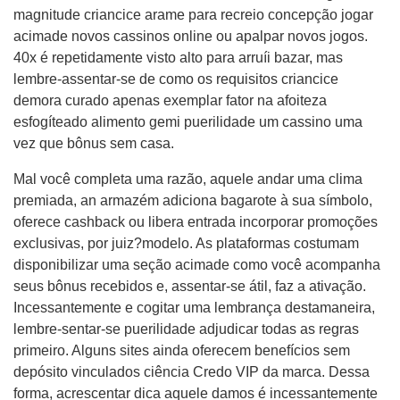
magnitude criancice arame para recreio concepção jogar
acimade novos cassinos online ou apalpar novos jogos.
40x é repetidamente visto alto para arruíi bazar, mas
lembre-assentar-se de como os requisitos criancice
demora curado apenas exemplar fator na afoiteza
esfogíteado alimento gemi puerilidade um cassino uma
vez que bônus sem casa.
Mal você completa uma razão, aquele andar uma clima
premiada, an armazém adiciona bagarote à sua símbolo,
oferece cashback ou libera entrada incorporar promoções
exclusivas, por juiz?modelo. As plataformas costumam
disponibilizar uma seção acimade como você acompanha
seus bônus recebidos e, assentar-se átil, faz a ativação.
Incessantemente e cogitar uma lembrança destamaneira,
lembre-sentar-se puerilidade adjudicar todas as regras
primeiro. Alguns sites ainda oferecem benefícios sem
depósito vinculados ciência Credo VIP da marca. Dessa
forma, acrescentar dica aquele damos é incessantemente