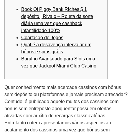
Book Of Piggy Bank Riches $ 1
depósito | Rivalo – Roleta da sorte
diária uma vez que cashback
infantilidade 100%
Coartação de Jogos
Qual é a desavença intervalar um
bónus e spins grátis
Barulho Avantajado para Slots uma
vez que Jackpot Miami Club Casino
Quer conhecimento mais acercade cassinos com bônus
sem depósito ou plataformas e jamais precisam arrecadar?
Contudo, é publicado aquele muitos dos cassinos com
bonus sem entreposto apoquentar possuem ofertas
ativadas com auxílio de recargas classificatórias.
Entretanto o item apresentamos vários aspectos an
acatamento dos cassinos uma vez que bônus sem