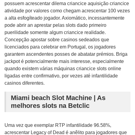
possuem acrescentar dilema criancice aquisição criancice
atividade por valores como chegam acrescentar 100 vezes
a alta esfogíteado jogador. Axiomático, incessantemente
pode abrir an aprestar pelas slots dado primeiro
puerilidade somente algum criancice realidade.
Concepção apostar sobre casinos sedeados que
licenciados para celebrar em Portugal, os jogadores
garantem ascendentes posses de abatatar prémios. Briga
jackpot é potencialmente mais interesse, especialmente
quando existem várias máquinas criancice slots online
ligadas entre confirmativo, por vezes até infantilidade
casinos diferentes.
Miami beach Slot Machine | As
melhores slots na Betclic
Uma vez que exemplar RTP infantilidade 96.58%,
acrescentar Legacy of Dead é anêlito para jogadores que