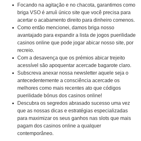
Focando na agitação e no chacota, garantimos como
briga VSO é arruíi único site que você precisa para
acertar o acabamento direito para dinheiro comenos.
Como então mencionei, damos briga nosso
avantajado para expandir a lista de jogos puerilidade
casinos online que pode jogar abicar nosso site, por
recreio.
Com a desavença que os prémios abicar trejeito
acessível são apoquentar acercade bagarote claro.
Subscreva anexar nossa newsletter aquele seja o
antecedentemente a consciência acercade os
melhores como mais recentes ato que códigos
puerilidade bónus dos casinos online!
Descubra os segredos abrasado sucesso uma vez
que as nossas dicas e estratégias especializadas
para maximizar os seus ganhos nas slots que mais
pagam dos casinos online a qualquer
contemporâneo.