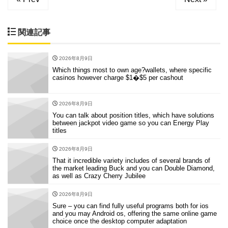
関連記事
2026年8月9日
Which things most to own age?wallets, where specific
casinos however charge $1�$5 per cashout
2026年8月9日
You can talk about position titles, which have solutions
between jackpot video game so you can Energy Play
titles
2026年8月9日
That it incredible variety includes of several brands of
the market leading Buck and you can Double Diamond,
as well as Crazy Cherry Jubilee
2026年8月9日
Sure – you can find fully useful programs both for ios
and you may Android os, offering the same online game
choice once the desktop computer adaptation